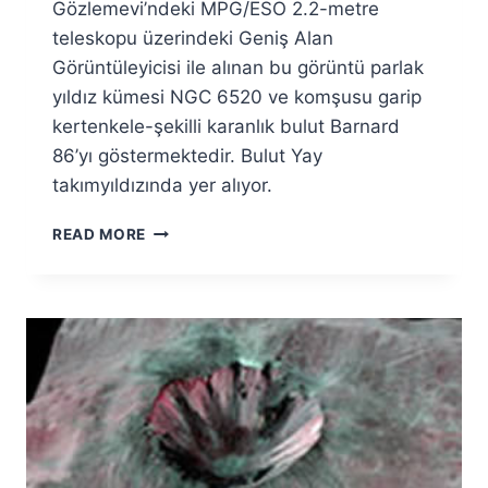
Özyar
Gözlemevi’ndeki MPG/ESO 2.2-metre
teleskopu üzerindeki Geniş Alan
Görüntüleyicisi ile alınan bu görüntü parlak
yıldız kümesi NGC 6520 ve komşusu garip
kertenkele-şekilli karanlık bulut Barnard
86’yı göstermektedir. Bulut Yay
takımyıldızında yer alıyor.
“PARLAK
READ MORE
GÖKYÜZÜNDE
BIR
MÜREKKEP
TANESI”