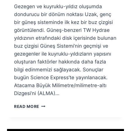
Ümit
Gezegen ve kuyruklu-yıldız oluşumda
Fuat
Özyar
dondurucu bir dönüm noktası Uzak, genç
bir güneş sisteminde ilk kez bir buz çizgisi
görüntülendi. Güneş-benzeri TW Hydrae
yıldızının etrafındaki disk içerisinde bulunan
buz çizgisi Güneş Sistemi’nin geçmişi ve
gezegenler ile kuyruklu-yıldızların yapısını
oluşturan faktörler hakkında daha fazla
bilgi edinmemizi sağlayacak. Sonuçlar
bugün Science Express’te yayınlanacak.
Atacama Büyük Milimetre/milimetre-altı
Dizgesi’ni (ALMA)…
GENÇ
READ MORE
GÜNEŞ
SISTEMINDE
BUZ