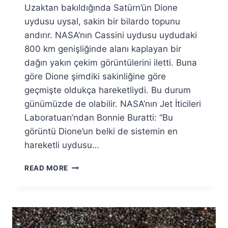
Uzaktan bakıldığında Satürn’ün Dione
Fuat
Özyar
uydusu uysal, sakin bir bilardo topunu
andırır. NASA’nın Cassini uydusu uydudaki
800 km genişliğinde alanı kaplayan bir
dağın yakın çekim görüntülerini iletti. Buna
göre Dione şimdiki sakinliğine göre
geçmişte oldukça hareketliydi. Bu durum
günümüzde de olabilir. NASA’nın Jet İticileri
Laboratuarı’ndan Bonnie Buratti: “Bu
görüntü Dione’un belki de sistemin en
hareketli uydusu…
DIONE’DA
READ MORE
YÜZEY
HAREKETLILIĞI
SAPTANDI