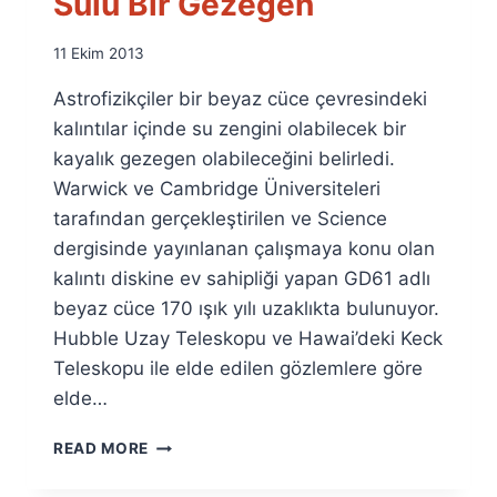
Sulu Bir Gezegen
By
11 Ekim 2013
Ümit
Astrofizikçiler bir beyaz cüce çevresindeki
Fuat
Özyar
kalıntılar içinde su zengini olabilecek bir
kayalık gezegen olabileceğini belirledi.
Warwick ve Cambridge Üniversiteleri
tarafından gerçekleştirilen ve Science
dergisinde yayınlanan çalışmaya konu olan
kalıntı diskine ev sahipliği yapan GD61 adlı
beyaz cüce 170 ışık yılı uzaklıkta bulunuyor.
Hubble Uzay Teleskopu ve Hawai’deki Keck
Teleskopu ile elde edilen gözlemlere göre
elde…
BEYAZ
READ MORE
CÜCE
ÇEVRESINDE