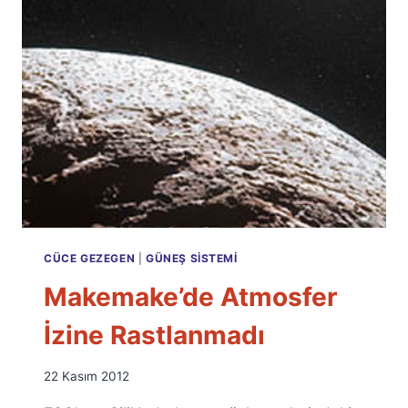
CÜCE GEZEGEN
|
GÜNEŞ SISTEMI
Makemake’de Atmosfer
İzine Rastlanmadı
By
22 Kasım 2012
Ümit