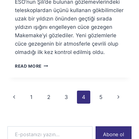
ESO’nun Şili’de bulunan gözlemevlerindeki
Fuat
Özyar
teleskoplardan üçünü kullanan gökbilimciler
uzak bir yıldızın önünden geçtiği sırada
yıldızın ışığını engelleyen cüce gezegen
Makemake’yi gözlediler. Yeni gözlemlerle
cüce gezegenin bir atmosferle çevrili olup
olmadığı ilk kez kontrol edilmiş oldu.
MAKEMAKE’DE
READ MORE
ATMOSFER
İZINE
RASTLANMADI
Page
Previous
Next
1
2
3
4
5
navigation
Page
Page
E-postanızı yazın…
Abone ol