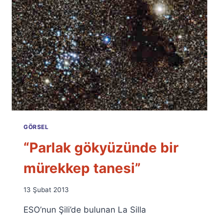
GÖRSEL
“Parlak gökyüzünde bir
mürekkep tanesi”
By
13 Şubat 2013
Ümit
ESO’nun Şili’de bulunan La Silla
Fuat