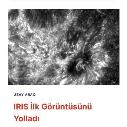
SULU
BIR
GEZEGEN
UZAY ARACI
IRIS İlk Görüntüsünü
Yolladı