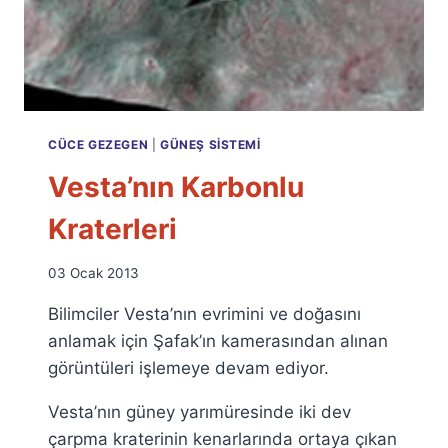
CÜCE GEZEGEN
|
GÜNEŞ SISTEMI
Vesta’nın Karbonlu
Kraterleri
By
03 Ocak 2013
Ümit
Bilimciler Vesta’nın evrimini ve doğasını
Fuat
Özyar
anlamak için Şafak’ın kamerasından alınan
görüntüleri işlemeye devam ediyor.
Vesta’nın güney yarımüresinde iki dev
çarpma kraterinin kenarlarında ortaya çıkan