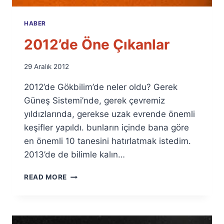
HABER
2012’de Öne Çıkanlar
By
29 Aralık 2012
Ümit
2012’de Gökbilim’de neler oldu? Gerek
Fuat
Özyar
Güneş Sistemi’nde, gerek çevremiz
yıldızlarında, gerekse uzak evrende önemli
keşifler yapıldı. bunların içinde bana göre
en önemli 10 tanesini hatırlatmak istedim.
2013’de de bilimle kalın…
2012’DE
READ MORE
ÖNE
ÇIKANLAR