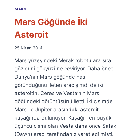
MARS
Mars Göğünde İki
Asteroit
By
25 Nisan 2014
Ümit
Mars yüzeyindeki Merak robotu ara sıra
Fuat
Özyar
gözlerini gökyüzüne çeviriyor. Daha önce
Dünya’nın Mars göğünde nasıl
göründüğünü ileten araç şimdi de iki
asteroitin, Ceres ve Vesta’nın Mars
göğündeki görüntüsünü iletti. İki cisimde
Mars ile Jüpiter arasındaki asteroit
kuşağında bulunuyor. Kuşağın en büyük
üçüncü cismi olan Vesta daha önce Şafak
(Dawn) aracı tarafından ziyaret edilmişti.