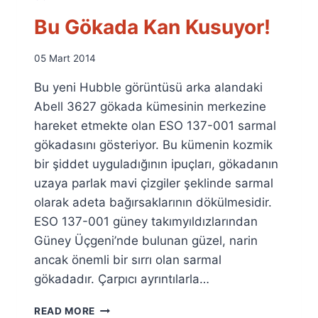
Bu Gökada Kan Kusuyor!
By
05 Mart 2014
Ümit
Bu yeni Hubble görüntüsü arka alandaki
Fuat
Özyar
Abell 3627 gökada kümesinin merkezine
hareket etmekte olan ESO 137-001 sarmal
gökadasını gösteriyor. Bu kümenin kozmik
bir şiddet uyguladığının ipuçları, gökadanın
uzaya parlak mavi çizgiler şeklinde sarmal
olarak adeta bağırsaklarının dökülmesidir.
ESO 137-001 güney takımyıldızlarından
Güney Üçgeni’nde bulunan güzel, narin
ancak önemli bir sırrı olan sarmal
gökadadır. Çarpıcı ayrıntılarla…
BU
READ MORE