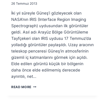
By
26 Temmuz 2013
Ümit
İki yıl süreyle Güneş’i gözleyecek olan
Fuat
Özyar
NASA’nın IRIS (Interface Region Imaging
Spectrograph) uydusundan ilk görüntüler
geldi. Asıl adı Arayüz Bölge Görüntüleme
Tayfçekeri olan IRIS uydusu 17 Temmuz’da
yolladığı görüntüler paylaşıldı. Uzay aracının
teleskop penceresi Güneş’in atmosferinin
gizemli iç katmanlarını görmek için açıldı.
Elde edilen görüntü küçük bir bölgenin
daha önce elde edilmemiş derecede
ayrıntılı, net…
IRIS
READ MORE
İLK
GÖRÜNTÜSÜNÜ
YOLLADI