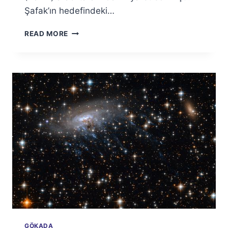
Şafak’ın hedefindeki…
MARS
READ MORE
GÖĞÜNDE
İKI
ASTEROIT
GÖKADA