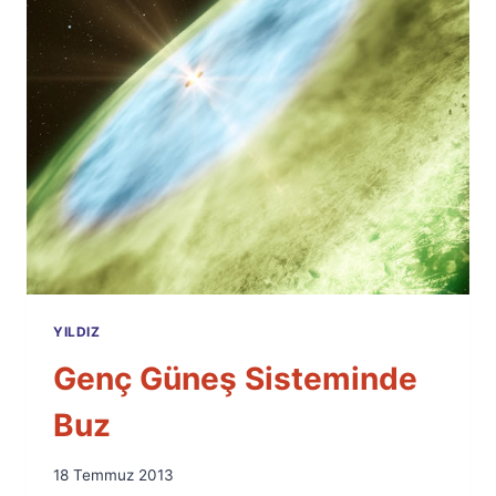
YILDIZ
Genç Güneş Sisteminde
Buz
By
18 Temmuz 2013