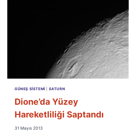
GÜNEŞ SISTEMI
|
SATURN
Dione’da Yüzey
Hareketliliği Saptandı
By
31 Mayıs 2013
Ümit