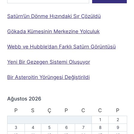
Satürn’ün Dönme Hızındaki Sır Çözüldü
Gökada Kümesinin Merkezine Yolculuk
Webb ve Hubble’dan Farklı Satürn Görüntüsü
Yeni Bir Gezegen Sistemi Oluşuyor
Bir Asteroitin Yörüngesi Değiştirildi
Ağustos 2026
P
S
Ç
P
C
C
P
1
2
3
4
5
6
7
8
9