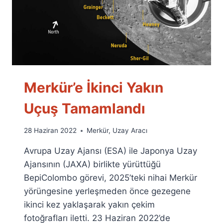
Merkür’e İkinci Yakın
Uçuş Tamamlandı
By
28 Haziran 2022
Merkür
,
Uzay Aracı
Ümit
Avrupa Uzay Ajansı (ESA) ile Japonya Uzay
Fuat
Özyar
Ajansının (JAXA) birlikte yürüttüğü
BepiColombo görevi, 2025’teki nihai Merkür
yörüngesine yerleşmeden önce gezegene
ikinci kez yaklaşarak yakın çekim
fotoğrafları iletti. 23 Haziran 2022’de