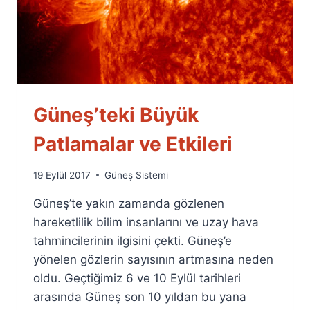
Güneş’teki Büyük
Patlamalar ve Etkileri
By
19 Eylül 2017
Güneş Sistemi
Ümit
Güneş’te yakın zamanda gözlenen
Fuat
Özyar
hareketlilik bilim insanlarını ve uzay hava
tahmincilerinin ilgisini çekti. Güneş’e
yönelen gözlerin sayısının artmasına neden
oldu. Geçtiğimiz 6 ve 10 Eylül tarihleri
arasında Güneş son 10 yıldan bu yana