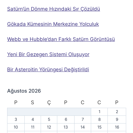
Satürn’ün Dönme Hızındaki Sır Çözüldü
Gökada Kümesinin Merkezine Yolculuk
Webb ve Hubble’dan Farklı Satürn Görüntüsü
Yeni Bir Gezegen Sistemi Oluşuyor
Bir Asteroitin Yörüngesi Değiştirildi
Ağustos 2026
P
S
Ç
P
C
C
P
1
2
3
4
5
6
7
8
9
10
11
12
13
14
15
16