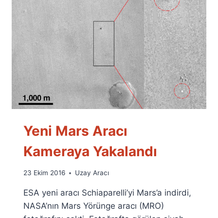
Yeni Mars Aracı
Kameraya Yakalandı
By
23 Ekim 2016
Uzay Aracı
Ümit
ESA yeni aracı Schiaparelli’yi Mars’a indirdi,
Fuat
Özyar
NASA’nın Mars Yörünge aracı (MRO)