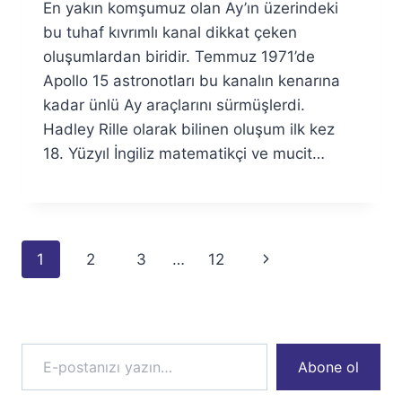
En yakın komşumuz olan Ay’ın üzerindeki
Fuat
Özyar
bu tuhaf kıvrımlı kanal dikkat çeken
oluşumlardan biridir. Temmuz 1971’de
Apollo 15 astronotları bu kanalın kenarına
kadar ünlü Ay araçlarını sürmüşlerdi.
Hadley Rille olarak bilinen oluşum ilk kez
18. Yüzyıl İngiliz matematikçi ve mucit…
Page
Next
1
2
3
…
12
navigation
Page
E-postanızı yazın…
Abone ol