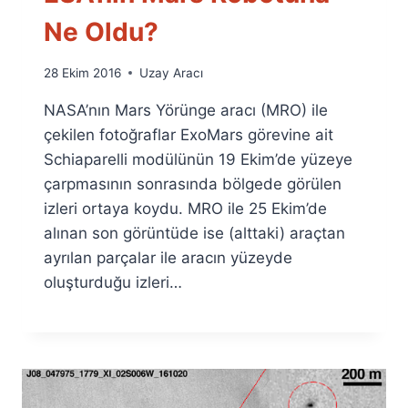
Ne Oldu?
By
28 Ekim 2016
Uzay Aracı
Ümit
NASA’nın Mars Yörünge aracı (MRO) ile
Fuat
Özyar
çekilen fotoğraflar ExoMars görevine ait
Schiaparelli modülünün 19 Ekim’de yüzeye
çarpmasının sonrasında bölgede görülen
izleri ortaya koydu. MRO ile 25 Ekim’de
alınan son görüntüde ise (alttaki) araçtan
ayrılan parçalar ile aracın yüzeyde
oluşturduğu izleri…