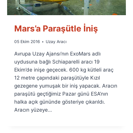
Mars’a Paraşütle İniş
By
05 Ekim 2016
Uzay Aracı
Ümit
Avrupa Uzay Ajansı’nın ExoMars adlı
Fuat
Özyar
uydusuna bağlı Schiaparelli aracı 19
Ekim’de inişe geçecek. 600 kg kütleli araç
12 metre çapındaki paraşütüyle Kızıl
gezegene yumuşak bir iniş yapacak. Aracın
paraşütü geçtiğimiz Pazar günü ESA’nın
halka açık gününde gösteriye çıkarıldı.
Aracın yüzeye…