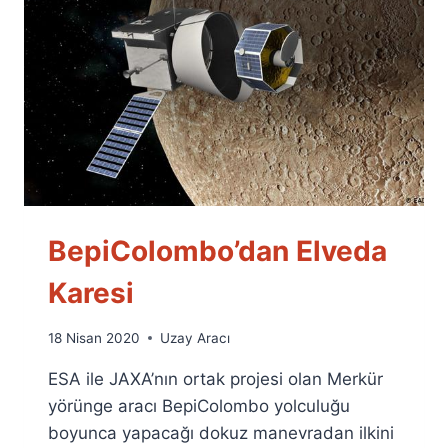
BepiColombo’dan Elveda
Karesi
By
18 Nisan 2020
Uzay Aracı
Ümit
ESA ile JAXA’nın ortak projesi olan Merkür
Fuat
Özyar
yörünge aracı BepiColombo yolculuğu
boyunca yapacağı dokuz manevradan ilkini