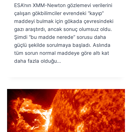
ESA’nın XMM-Newton gözlemevi verilerini
Fuat
Özyar
çalışan gökbilimciler evrendeki “kayıp”
maddeyi bulmak için gökada çevresindeki
gazı araştırdı, ancak sonuç olumsuz oldu.
Şimdi “bu madde nerede” sorusu daha
güçlü şekilde sorulmaya başladı. Aslında
tüm sorun normal maddeye göre altı kat
daha fazla olduğu…