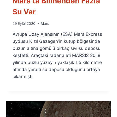
Mars’ta Bilinenden Fazla
Su Var
By
29 Eylül 2020
Mars
Ümit
Avrupa Uzay Ajansının (ESA) Mars Express
Fuat
Özyar
uydusu Kızıl Gezegen’in kutup bölgesinde
buzun altına gömülü birkaç sıvı su deposu
keşfetti. Araçtaki radar aleti MARSIS 2018
yılında buzlu yüzeyin yaklaşık 1.5 kilometre
altında yeraltı su deposu olduğunu ortaya
çıkarmıştı.