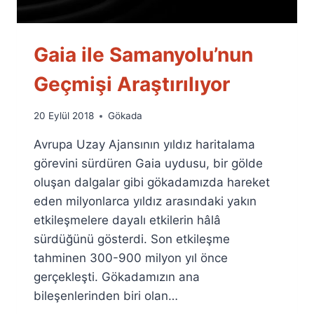
Gaia ile Samanyolu’nun
Geçmişi Araştırılıyor
By
20 Eylül 2018
Gökada
Ümit
Avrupa Uzay Ajansının yıldız haritalama
Fuat
Özyar
görevini sürdüren Gaia uydusu, bir gölde
oluşan dalgalar gibi gökadamızda hareket
eden milyonlarca yıldız arasındaki yakın
etkileşmelere dayalı etkilerin hâlâ
sürdüğünü gösterdi. Son etkileşme
tahminen 300-900 milyon yıl önce
gerçekleşti. Gökadamızın ana
bileşenlerinden biri olan…