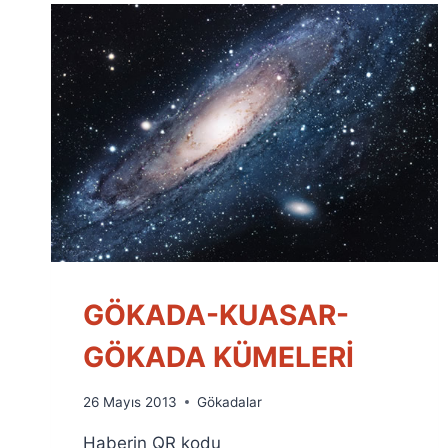
GÖKADA-KUASAR-
GÖKADA KÜMELERİ
By
26 Mayıs 2013
Gökadalar
Ümit
Haberin QR kodu
Fuat