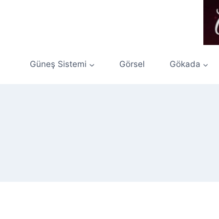
Skip
to
content
Güneş Sistemi
Görsel
Gökada