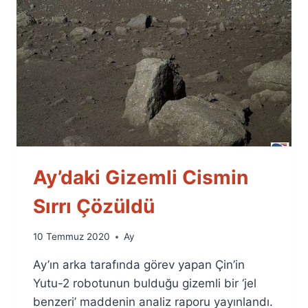
Ay’daki Gizemli Cismin
Sırrı Çözüldü
By
10 Temmuz 2020
Ay
Ümit
Ay’ın arka tarafında görev yapan Çin’in
Fuat
Özyar
Yutu-2 robotunun bulduğu gizemli bir ‘jel
benzeri’ maddenin analiz raporu yayınlandı.