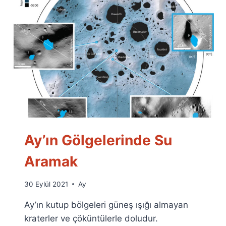
Ay’ın Gölgelerinde Su
Aramak
By
30 Eylül 2021
Ay
Ümit
Ay’ın kutup bölgeleri güneş ışığı almayan
Fuat
Özyar
kraterler ve çöküntülerle doludur.