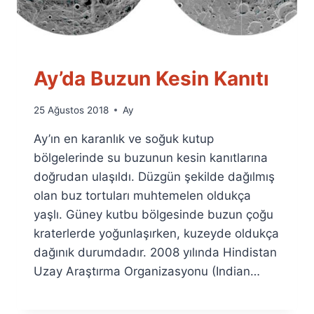
Ay’da Buzun Kesin Kanıtı
By
25 Ağustos 2018
Ay
Ümit
Ay’ın en karanlık ve soğuk kutup
Fuat
Özyar
bölgelerinde su buzunun kesin kanıtlarına
doğrudan ulaşıldı. Düzgün şekilde dağılmış
olan buz tortuları muhtemelen oldukça
yaşlı. Güney kutbu bölgesinde buzun çoğu
kraterlerde yoğunlaşırken, kuzeyde oldukça
dağınık durumdadır. 2008 yılında Hindistan
Uzay Araştırma Organizasyonu (Indian…