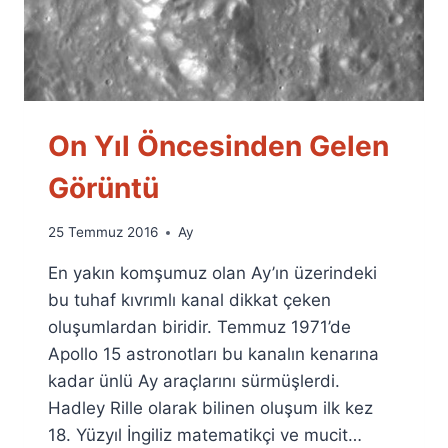
On Yıl Öncesinden Gelen
Görüntü
By
25 Temmuz 2016
Ay
Ümit
En yakın komşumuz olan Ay’ın üzerindeki
Fuat
Özyar
bu tuhaf kıvrımlı kanal dikkat çeken
oluşumlardan biridir. Temmuz 1971’de
Apollo 15 astronotları bu kanalın kenarına
kadar ünlü Ay araçlarını sürmüşlerdi.
Hadley Rille olarak bilinen oluşum ilk kez
18. Yüzyıl İngiliz matematikçi ve mucit…