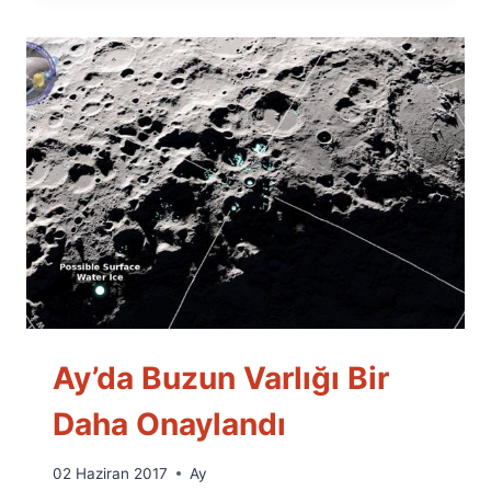
Ay’da Buzun Varlığı Bir
Daha Onaylandı
By
02 Haziran 2017
Ay