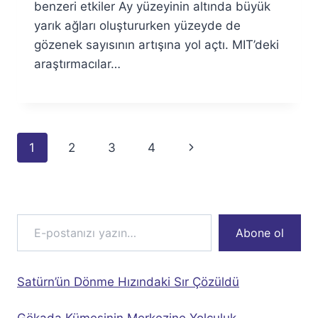
benzeri etkiler Ay yüzeyinin altında büyük
yarık ağları oluştururken yüzeyde de
gözenek sayısının artışına yol açtı. MIT’deki
araştırmacılar…
Page
Next
1
2
3
4
navigation
Page
E-postanızı yazın…
Abone ol
Satürn’ün Dönme Hızındaki Sır Çözüldü
Gökada Kümesinin Merkezine Yolculuk