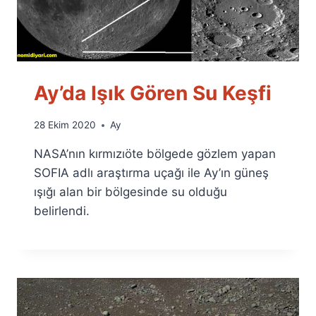
Ay’da Işık Gören Su Keşfi
By
28 Ekim 2020
Ay
Ümit
NASA’nın kırmızıöte bölgede gözlem yapan
Fuat
Özyar
SOFIA adlı araştırma uçağı ile Ay’ın güneş
ışığı alan bir bölgesinde su olduğu
belirlendi.