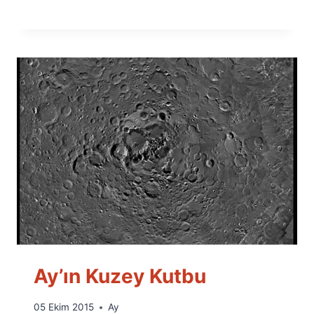
Ay’ın Kuzey Kutbu
By
05 Ekim 2015
Ay