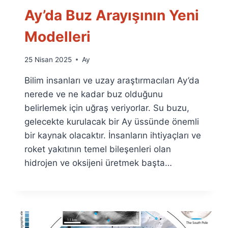
Ay’da Buz Arayışının Yeni
Modelleri
By
25 Nisan 2025
Ay
Ümit
Bilim insanları ve uzay araştırmacıları Ay’da
Fuat
Özyar
nerede ve ne kadar buz olduğunu
belirlemek için uğraş veriyorlar. Su buzu,
gelecekte kurulacak bir Ay üssünde önemli
bir kaynak olacaktır. İnsanların ihtiyaçları ve
roket yakıtının temel bileşenleri olan
hidrojen ve oksijeni üretmek başta…