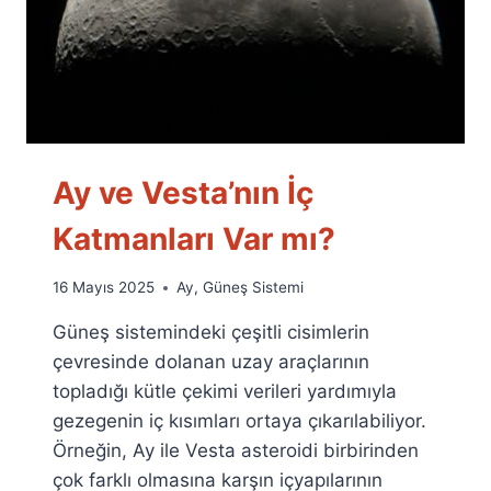
Ay ve Vesta’nın İç
Katmanları Var mı?
By
16 Mayıs 2025
Ay
,
Güneş Sistemi
Ümit
Güneş sistemindeki çeşitli cisimlerin
Fuat
Özyar
çevresinde dolanan uzay araçlarının
topladığı kütle çekimi verileri yardımıyla
gezegenin iç kısımları ortaya çıkarılabiliyor.
Örneğin, Ay ile Vesta asteroidi birbirinden
çok farklı olmasına karşın içyapılarının