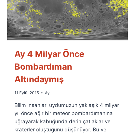
Ay 4 Milyar Önce
Bombardıman
Altındaymış
By
11 Eylül 2015
Ay
Ümit
Bilim insanları uydumuzun yaklaşık 4 milyar
Fuat
Özyar
yıl önce ağır bir meteor bombardımanına
uğrayarak kabuğunda derin çatlaklar ve
kraterler oluştuğunu düşünüyor. Bu ve