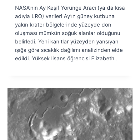
Ümit
NASA’nın Ay Keşif Yörünge Aracı (ya da kısa
Fuat
Özyar
adıyla LRO) verileri Ay’ın güney kutbuna
yakın krater bölgelerinde yüzeyde don
oluşması mümkün soğuk alanlar olduğunu
belirledi. Yeni kanıtlar yüzeyden yansıyan
ışığa göre sıcaklık dağılımı analizinden elde
edildi. Yüksek lisans öğrencisi Elizabeth…