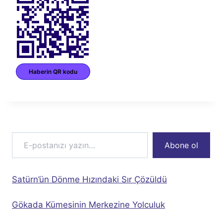
Haberin QR kodu
E-postanızı yazın…
Abone ol
Satürn’ün Dönme Hızındaki Sır Çözüldü
Gökada Kümesinin Merkezine Yolculuk