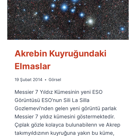
Akrebin Kuyruğundaki
Elmaslar
By
19 Şubat 2014
Görsel
Ümit
Messier 7 Yıldız Kümesinin yeni ESO
Fuat
Özyar
Görüntüsü ESO’nun Sili La Silla
Gozlemevi’nden gelen yeni görüntü parlak
Messier 7 yıldız kümesini göstermektedir.
Çıplak gözle kolayca bulunabilenn ve Akrep
takımyıldızının kuyruğuna yakın bu küme,