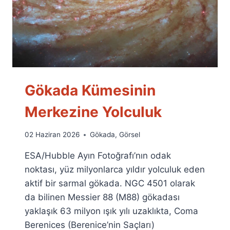
Gökada Kümesinin
Merkezine Yolculuk
By
02 Haziran 2026
Gökada
,
Görsel
Ümit
ESA/Hubble Ayın Fotoğrafı’nın odak
Fuat
Özyar
noktası, yüz milyonlarca yıldır yolculuk eden
aktif bir sarmal gökada. NGC 4501 olarak
da bilinen Messier 88 (M88) gökadası
yaklaşık 63 milyon ışık yılı uzaklıkta, Coma
Berenices (Berenice’nin Saçları)