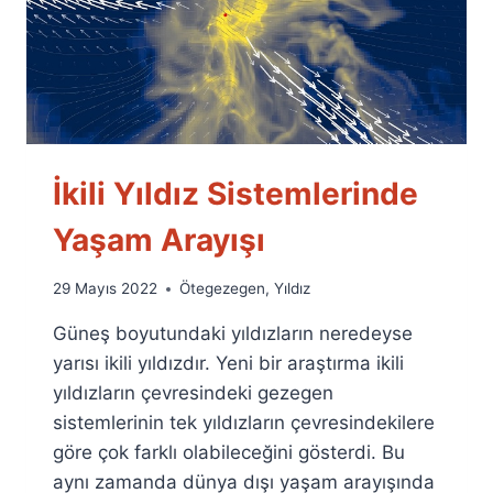
İkili Yıldız Sistemlerinde
Yaşam Arayışı
By
29 Mayıs 2022
Ötegezegen
,
Yıldız
Ümit
Güneş boyutundaki yıldızların neredeyse
Fuat
Özyar
yarısı ikili yıldızdır. Yeni bir araştırma ikili
yıldızların çevresindeki gezegen
sistemlerinin tek yıldızların çevresindekilere
göre çok farklı olabileceğini gösterdi. Bu
aynı zamanda dünya dışı yaşam arayışında