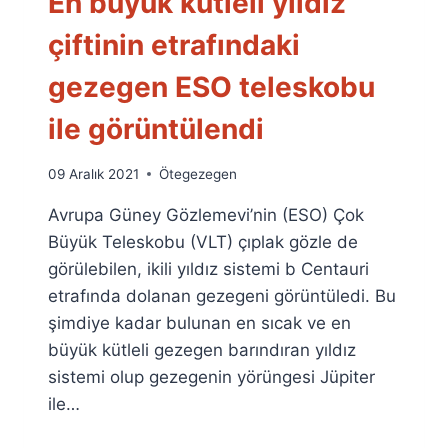
En büyük kütleli yıldız
çiftinin etrafındaki
gezegen ESO teleskobu
ile görüntülendi
By
09 Aralık 2021
Ötegezegen
Ümit
Avrupa Güney Gözlemevi’nin (ESO) Çok
Fuat
Özyar
Büyük Teleskobu (VLT) çıplak gözle de
görülebilen, ikili yıldız sistemi b Centauri
etrafında dolanan gezegeni görüntüledi. Bu
şimdiye kadar bulunan en sıcak ve en
büyük kütleli gezegen barındıran yıldız
sistemi olup gezegenin yörüngesi Jüpiter
ile…