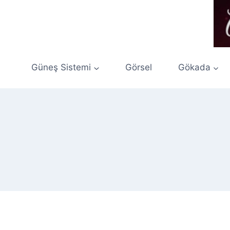
Skip
to
content
Güneş Sistemi
Görsel
Gökada