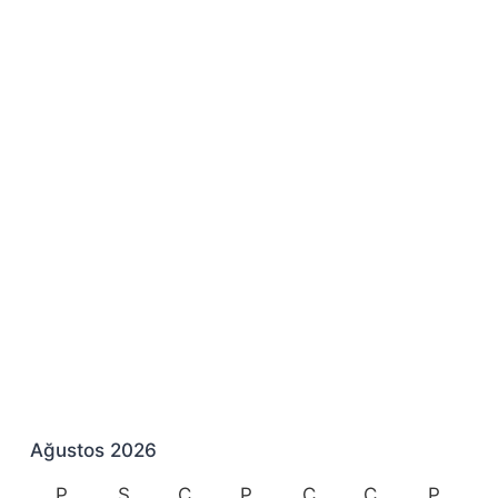
Ağustos 2026
P
S
Ç
P
C
C
P