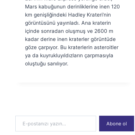
Özyar
Mars kabuğunun derinliklerine inen 120
km genişliğindeki Hadley Krateri’nin
görüntüsünü yayınladı. Ana kraterin
içinde sonradan oluşmuş ve 2600 m
kadar derine inen kraterler görüntüde
göze çarpıyor. Bu kraterlerin asteroitler
ya da kuyrukluyıldızların çarpmasıyla
oluştuğu sanılıyor.
E-postanızı yazın…
Abone ol