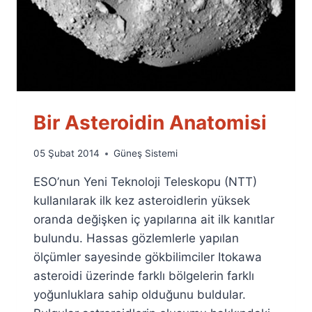
Bir Asteroidin Anatomisi
By
05 Şubat 2014
Güneş Sistemi
Ümit
ESO’nun Yeni Teknoloji Teleskopu (NTT)
Fuat
Özyar
kullanılarak ilk kez asteroidlerin yüksek
oranda değişken iç yapılarına ait ilk kanıtlar
bulundu. Hassas gözlemlerle yapılan
ölçümler sayesinde gökbilimciler Itokawa
asteroidi üzerinde farklı bölgelerin farklı
yoğunluklara sahip olduğunu buldular.