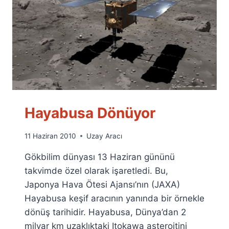
Hayabusa Dönüyor
By
11 Haziran 2010
Uzay Aracı
Ümit
Gökbilim dünyası 13 Haziran gününü
Fuat
Özyar
takvimde özel olarak işaretledi. Bu,
Japonya Hava Ötesi Ajansı’nın (JAXA)
Hayabusa keşif aracının yanında bir örnekle
dönüş tarihidir. Hayabusa, Dünya’dan 2
milyar km uzaklıktaki Itokawa asteroitini