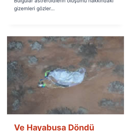
Bulgular astreroidlerin oluşumu hakkındaki
gizemleri gözler…
Ve Hayabusa Döndü