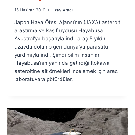
By
15 Haziran 2010
Uzay Aracı
Ümit
Japon Hava Ötesi Ajansı’nın (JAXA) asteroit
Fuat
Özyar
araştırma ve kaşif uydusu Hayabusa
Avustral’ya başarıyla indi. araç 5 yıldır
uzayda dolanıp geri dünya’ya paraşütü
yardımıyla indi. Şimdi bilim insanları
Hayabusa’nın yanında getirdiği Itokawa
asteroitine ait örnekleri incelemek için aracı
laboratuvara götürdüler.