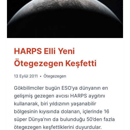
HARPS Elli Yeni
Ötegezegen Keşfetti
By
13 Eylül 2011
Ötegezegen
Ümit
Gökbilimciler bugün ESO’ya dünyanın en
Fuat
Özyar
gelişmiş gezegen avcısı HARPS aygıtını
kullanarak, biri yıldızının yaşanabilir
bölgesinin kıyısında dolanan, içlerinde 16
süper Dünya’nın da bulunduğu 50’den fazla
ötegezegen keşfettiklerini duyurdular.