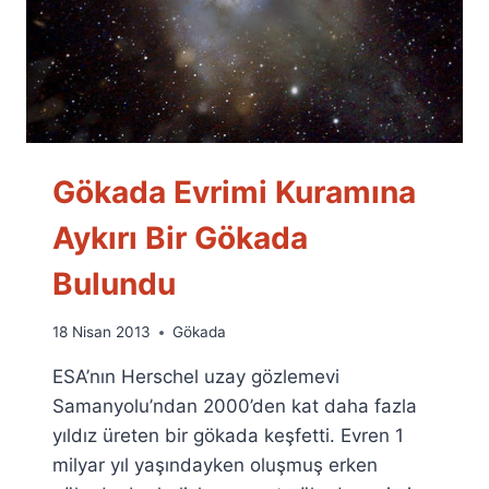
Gökada Evrimi Kuramına
Aykırı Bir Gökada
Bulundu
By
18 Nisan 2013
Gökada
Ümit
ESA’nın Herschel uzay gözlemevi
Fuat
Özyar
Samanyolu’ndan 2000’den kat daha fazla
yıldız üreten bir gökada keşfetti. Evren 1
milyar yıl yaşındayken oluşmuş erken