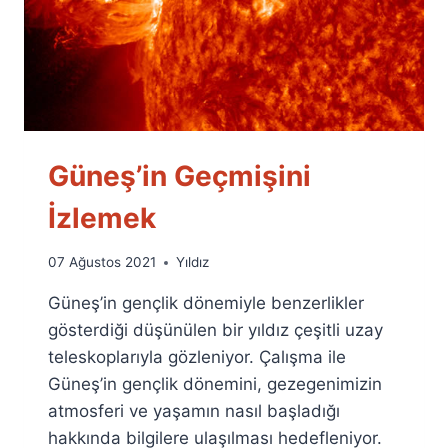
Güneş’in Geçmişini
İzlemek
By
07 Ağustos 2021
Yıldız
Ümit
Güneş’in gençlik dönemiyle benzerlikler
Fuat
Özyar
gösterdiği düşünülen bir yıldız çeşitli uzay
teleskoplarıyla gözleniyor. Çalışma ile
Güneş’in gençlik dönemini, gezegenimizin
atmosferi ve yaşamın nasıl başladığı
hakkında bilgilere ulaşılması hedefleniyor.