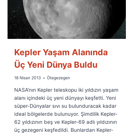
Kepler Yaşam Alanında
Üç Yeni Dünya Buldu
By
18 Nisan 2013
Ötegezegen
Ümit
NASA’nın Kepler teleskopu iki yıldızın yaşam
Fuat
Özyar
alanı içindeki üç yeni dünyayı keşfetti. Yeni
süper-Dünyalar sıvı su bulunduracak kadar
ideal bölgelerde bulunuyor. Şimdilik Kepler-
62 yıldızının beş ve Kepler-69 adlı yıldızının
üç gezegeni keşfedildi. Bunlardan Kepler-