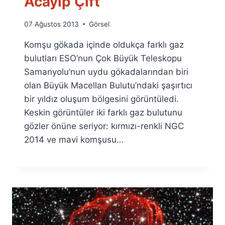
Acayip Çift
By
07 Ağustos 2013
Görsel
Ümit
Komşu gökada içinde oldukça farklı gaz
Fuat
Özyar
bulutları ESO’nun Çok Büyük Teleskopu
Samanyolu’nun uydu gökadalarından biri
olan Büyük Macellan Bulutu’ndaki şaşırtıcı
bir yıldız oluşum bölgesini görüntüledi.
Keskin görüntüler iki farklı gaz bulutunu
gözler önüne seriyor: kırmızı-renkli NGC
2014 ve mavi komşusu…