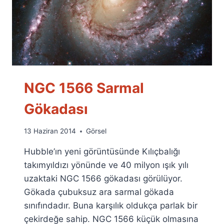
NGC 1566 Sarmal
Gökadası
By
13 Haziran 2014
Görsel
Ümit
Hubble’ın yeni görüntüsünde Kılıçbalığı
Fuat
Özyar
takımyıldızı yönünde ve 40 milyon ışık yılı
uzaktaki NGC 1566 gökadası görülüyor.
Gökada çubuksuz ara sarmal gökada
sınıfındadır. Buna karşılık oldukça parlak bir
çekirdeğe sahip. NGC 1566 küçük olmasına