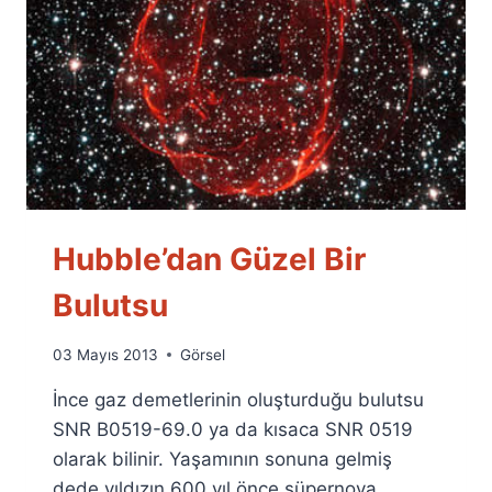
Hubble’dan Güzel Bir
Bulutsu
By
03 Mayıs 2013
Görsel
Ümit
İnce gaz demetlerinin oluşturduğu bulutsu
Fuat
Özyar
SNR B0519-69.0 ya da kısaca SNR 0519
olarak bilinir. Yaşamının sonuna gelmiş
dede yıldızın 600 yıl önce süpernova