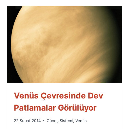
Venüs Çevresinde Dev
Patlamalar Görülüyor
By
22 Şubat 2014
Güneş Sistemi
,
Venüs
Ümit