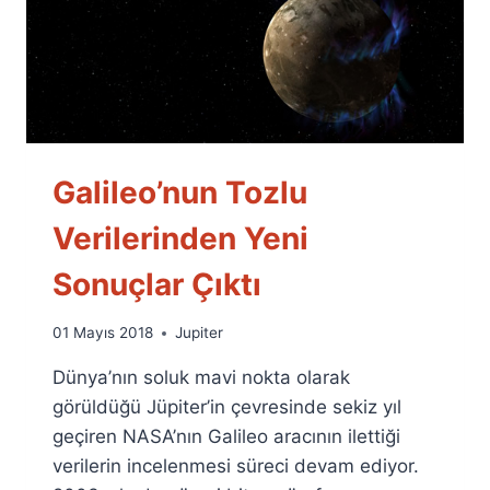
Galileo’nun Tozlu
Verilerinden Yeni
Sonuçlar Çıktı
By
01 Mayıs 2018
Jupiter
Ümit
Dünya’nın soluk mavi nokta olarak
Fuat
Özyar
görüldüğü Jüpiter’in çevresinde sekiz yıl
geçiren NASA’nın Galileo aracının ilettiği
verilerin incelenmesi süreci devam ediyor.