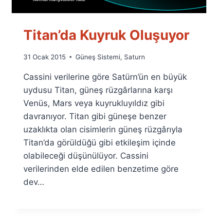
Titan’da Kuyruk Oluşuyor
By
31 Ocak 2015
Güneş Sistemi
,
Saturn
Ümit
Cassini verilerine göre Satürn’ün en büyük
Fuat
Özyar
uydusu Titan, güneş rüzgârlarına karşı
Venüs, Mars veya kuyrukluyıldız gibi
davranıyor. Titan gibi güneşe benzer
uzaklıkta olan cisimlerin güneş rüzgârıyla
Titan’da görüldüğü gibi etkileşim içinde
olabileceği düşünülüyor. Cassini
verilerinden elde edilen benzetime göre
dev…