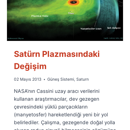
Satürn Plazmasındaki
Değişim
By
02 Mayıs 2013
Güneş Sistemi
,
Saturn
Ümit
NASA’nın Cassini uzay aracı verilerini
Fuat
Özyar
kullanan araştırmacılar, dev gezegen
çevresindeki yüklü parçacıkların
(manyetosfer) hareketlendiği yeni bir yol
belirlediler. Çalışma, gezegende doğal yolla