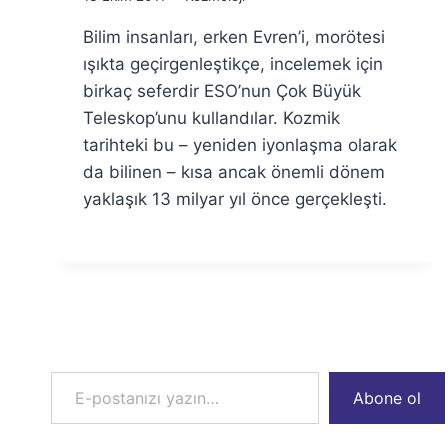
Ümit
Bilim insanları, erken Evren’i, morötesi
Fuat
Özyar
ışıkta geçirgenleştikçe, incelemek için
birkaç seferdir ESO’nun Çok Büyük
Teleskop’unu kullandılar. Kozmik
tarihteki bu – yeniden iyonlaşma olarak
da bilinen – kısa ancak önemli dönem
yaklaşık 13 milyar yıl önce gerçekleşti.
E-postanızı yazın…
Abone ol