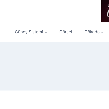
Skip
to
content
Güneş Sistemi
Görsel
Gökada