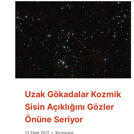
Uzak Gökadalar Kozmik
Sisin Açıklığını Gözler
Önüne Seriyor
By
13 Ekim 2011
Kozmoloji