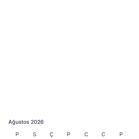
Ağustos 2026
P
S
Ç
P
C
C
P