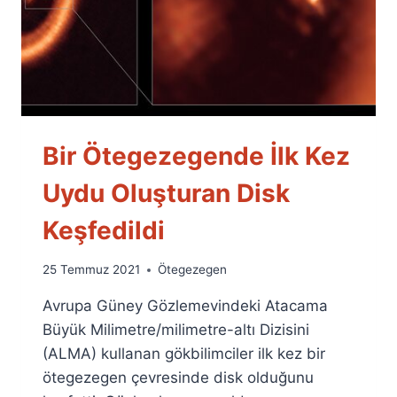
Bir Ötegezegende İlk Kez
Uydu Oluşturan Disk
Keşfedildi
By
25 Temmuz 2021
Ötegezegen
Ümit
Avrupa Güney Gözlemevindeki Atacama
Fuat
Özyar
Büyük Milimetre/milimetre-altı Dizisini
(ALMA) kullanan gökbilimciler ilk kez bir
ötegezegen çevresinde disk olduğunu