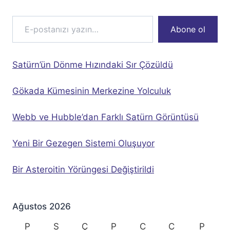
E-postanızı yazın…
Abone ol
Satürn’ün Dönme Hızındaki Sır Çözüldü
Gökada Kümesinin Merkezine Yolculuk
Webb ve Hubble’dan Farklı Satürn Görüntüsü
Yeni Bir Gezegen Sistemi Oluşuyor
Bir Asteroitin Yörüngesi Değiştirildi
Ağustos 2026
P
S
Ç
P
C
C
P