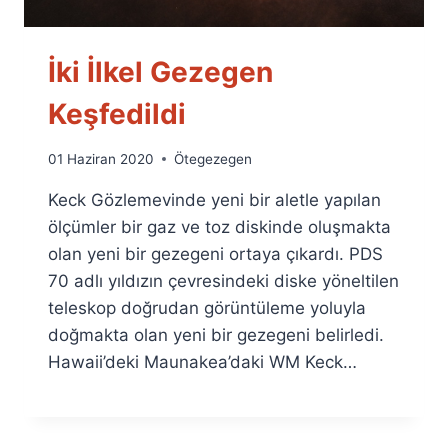
İki İlkel Gezegen
Keşfedildi
By
01 Haziran 2020
Ötegezegen
Ümit
Keck Gözlemevinde yeni bir aletle yapılan
Fuat
Özyar
ölçümler bir gaz ve toz diskinde oluşmakta
olan yeni bir gezegeni ortaya çıkardı. PDS
70 adlı yıldızın çevresindeki diske yöneltilen
teleskop doğrudan görüntüleme yoluyla
doğmakta olan yeni bir gezegeni belirledi.
Hawaii’deki Maunakea’daki WM Keck…