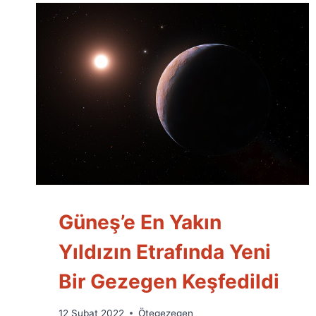
Güneş’e En Yakın
Yıldızın Etrafında Yeni
Bir Gezegen Keşfedildi
By
12 Şubat 2022
Ötegezegen