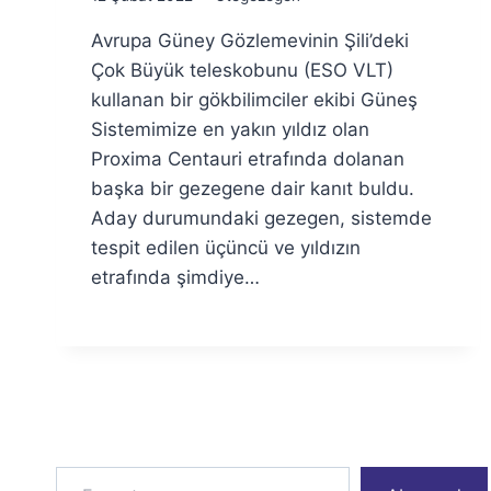
Ümit
Avrupa Güney Gözlemevinin Şili’deki
Fuat
Özyar
Çok Büyük teleskobunu (ESO VLT)
kullanan bir gökbilimciler ekibi Güneş
Sistemimize en yakın yıldız olan
Proxima Centauri etrafında dolanan
başka bir gezegene dair kanıt buldu.
Aday durumundaki gezegen, sistemde
tespit edilen üçüncü ve yıldızın
etrafında şimdiye…
E-postanızı yazın…