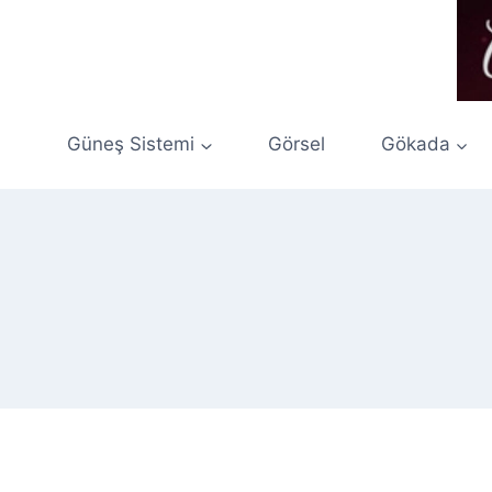
Skip
to
content
Güneş Sistemi
Görsel
Gökada