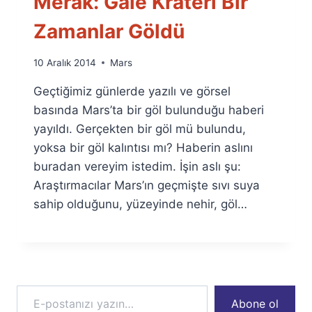
Merak: Gale Krateri Bir
Zamanlar Göldü
By
10 Aralık 2014
Mars
Ümit
Geçtiğimiz günlerde yazılı ve görsel
Fuat
Özyar
basında Mars’ta bir göl bulunduğu haberi
yayıldı. Gerçekten bir göl mü bulundu,
yoksa bir göl kalıntısı mı? Haberin aslını
buradan vereyim istedim. İşin aslı şu:
Araştırmacılar Mars’ın geçmişte sıvı suya
sahip olduğunu, yüzeyinde nehir, göl…
E-postanızı yazın…
Abone ol