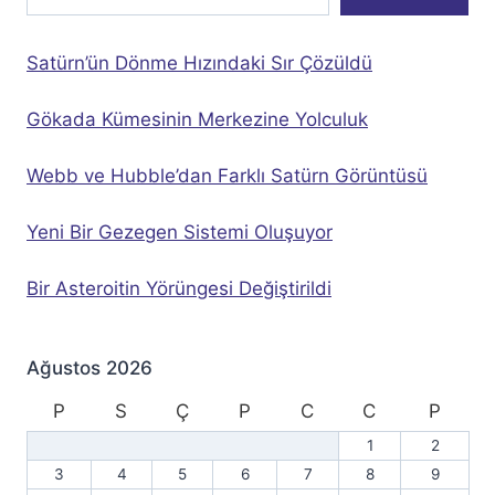
Satürn’ün Dönme Hızındaki Sır Çözüldü
Gökada Kümesinin Merkezine Yolculuk
Webb ve Hubble’dan Farklı Satürn Görüntüsü
Yeni Bir Gezegen Sistemi Oluşuyor
Bir Asteroitin Yörüngesi Değiştirildi
Ağustos 2026
P
S
Ç
P
C
C
P
1
2
3
4
5
6
7
8
9