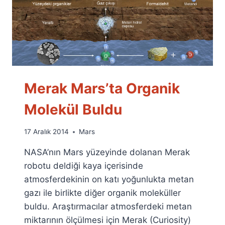
Merak Mars’ta Organik
Molekül Buldu
By
17 Aralık 2014
Mars
Ümit
NASA’nın Mars yüzeyinde dolanan Merak
Fuat
Özyar
robotu deldiği kaya içerisinde
atmosferdekinin on katı yoğunlukta metan
gazı ile birlikte diğer organik moleküller
buldu. Araştırmacılar atmosferdeki metan
miktarının ölçülmesi için Merak (Curiosity)