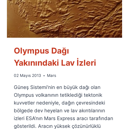
Olympus Dağı
Yakınındaki Lav İzleri
By
02 Mayıs 2013
Mars
Ümit
Güneş Sistemi’nin en büyük dağı olan
Fuat
Özyar
Olympus volkanının tetiklediği tektonik
kuvvetler nedeniyle, dağın çevresindeki
bölgede dev heyelan ve lav akıntılarının
izleri ESA’nın Mars Express aracı tarafından
gösterildi. Aracın yüksek çözünürlüklü