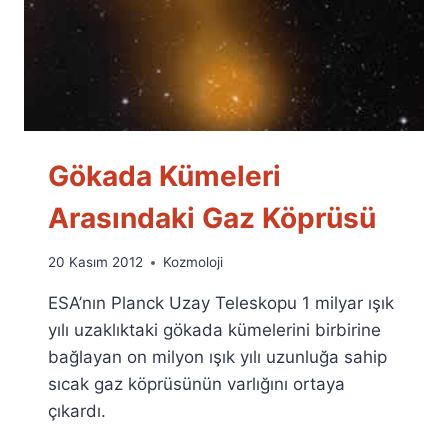
Gökada Kümeleri
Arasındaki Gaz Köprüsü
By
20 Kasım 2012
Kozmoloji
Ümit
ESA’nın Planck Uzay Teleskopu 1 milyar ışık
Fuat
Özyar
yılı uzaklıktaki gökada kümelerini birbirine
bağlayan on milyon ışık yılı uzunluğa sahip
sıcak gaz köprüsünün varlığını ortaya
çıkardı.