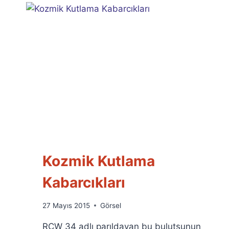
Kozmik Kutlama
Kabarcıkları
By
27 Mayıs 2015
Görsel
Ümit
RCW 34 adlı parıldayan bu bulutsunun
Fuat