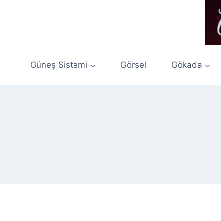
Skip
to
content
Güneş Sistemi
Görsel
Gökada