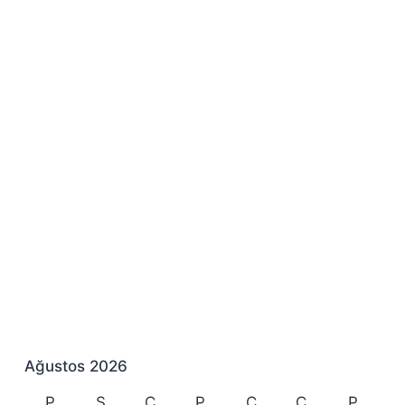
Ağustos 2026
P
S
Ç
P
C
C
P