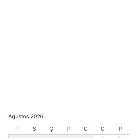
Ağustos 2026
P
S
Ç
P
C
C
P