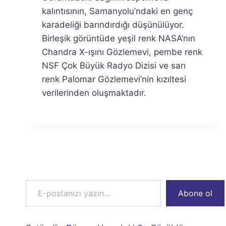
Özyar
kalıntısının, Samanyolu’ndaki en genç
karadeliği barındırdığı düşünülüyor.
Birleşik görüntüde yeşil renk NASA’nın
Chandra X-ışını Gözlemevi, pembe renk
NSF Çok Büyük Radyo Dizisi ve sarı
renk Palomar Gözlemevi’nin kızıltesi
verilerinden oluşmaktadır.
E-postanızı yazın…
Abone ol