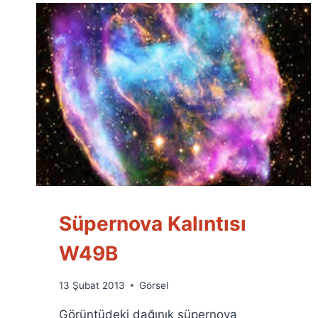
Süpernova Kalıntısı
W49B
By
13 Şubat 2013
Görsel
Ümit
Görüntüdeki dağınık süpernova
Fuat