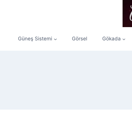
Skip
to
content
Güneş Sistemi
Görsel
Gökada