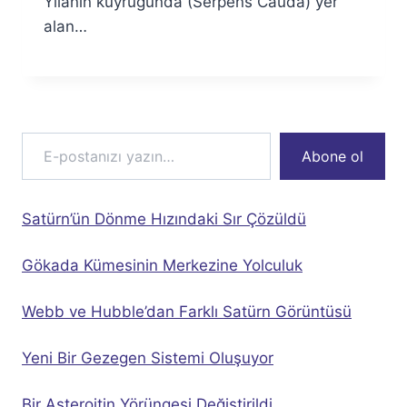
Yılanın kuyruğunda (Serpens Cauda) yer
alan…
E-postanızı yazın…
Abone ol
Satürn’ün Dönme Hızındaki Sır Çözüldü
Gökada Kümesinin Merkezine Yolculuk
Webb ve Hubble’dan Farklı Satürn Görüntüsü
Yeni Bir Gezegen Sistemi Oluşuyor
Bir Asteroitin Yörüngesi Değiştirildi