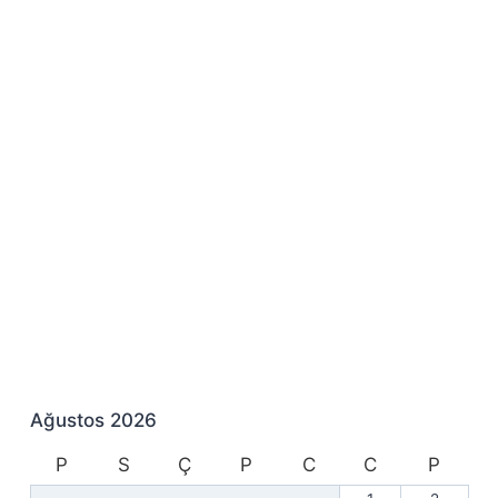
Ağustos 2026
P
S
Ç
P
C
C
P