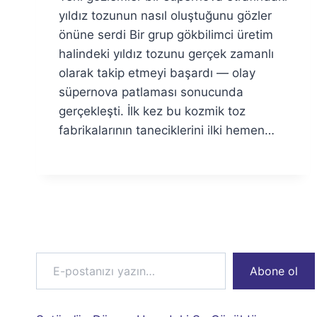
Özyar
yıldız tozunun nasıl oluştuğunu gözler
önüne serdi Bir grup gökbilimci üretim
halindeki yıldız tozunu gerçek zamanlı
olarak takip etmeyi başardı — olay
süpernova patlaması sonucunda
gerçekleşti. İlk kez bu kozmik toz
fabrikalarının taneciklerini ilki hemen…
E-postanızı yazın…
Abone ol