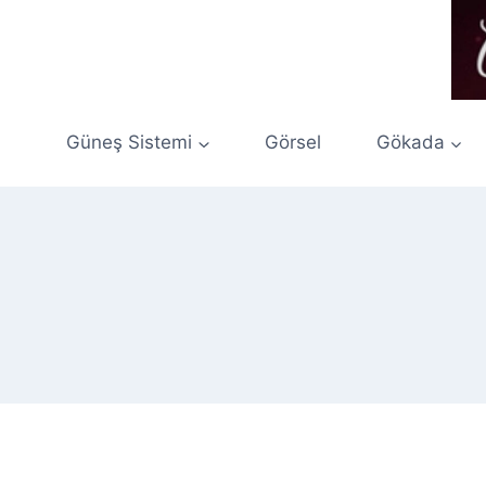
Skip
to
content
Güneş Sistemi
Görsel
Gökada