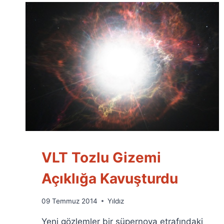
VLT Tozlu Gizemi
Açıklığa Kavuşturdu
By
09 Temmuz 2014
Yıldız
Ümit
Yeni gözlemler bir süpernova etrafındaki
Fuat