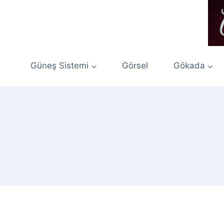
Skip
to
content
Güneş Sistemi
Görsel
Gökada