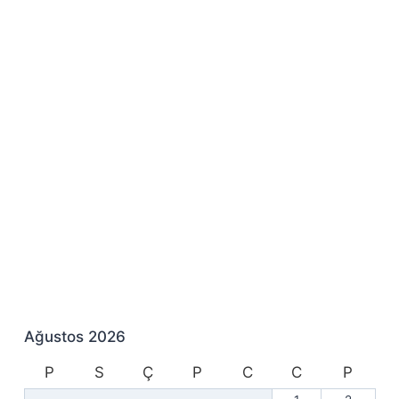
Ağustos 2026
P
S
Ç
P
C
C
P