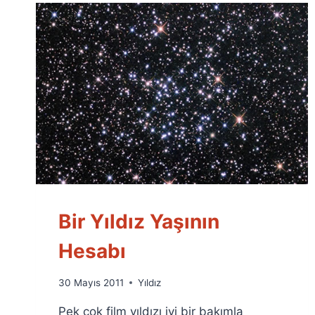
Bir Yıldız Yaşının
Hesabı
By
30 Mayıs 2011
Yıldız
Ümit
Pek çok film yıldızı iyi bir bakımla
Fuat