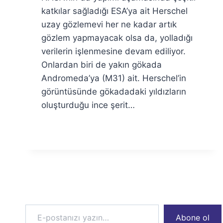
Özyar
katkılar sağladığı ESA’ya ait Herschel
uzay gözlemevi her ne kadar artık
gözlem yapmayacak olsa da, yolladığı
verilerin işlenmesine devam ediliyor.
Onlardan biri de yakın gökada
Andromeda’ya (M31) ait. Herschel’in
görüntüsünde gökadadaki yıldızların
oluşturduğu ince şerit…
E-postanızı yazın…
Abone ol