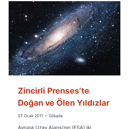
Zincirli Prenses’te
Doğan ve Ölen Yıldızlar
By
07 Ocak 2011
Gökada
Ümit
Avrupa Uzay Ajansı’nın (ESA) iki
Fuat