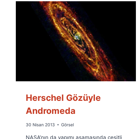
Herschel Gözüyle
Andromeda
By
30 Nisan 2013
Görsel
Ümit
NASA’nın da yapımı aşamasında çeşitli
Fuat