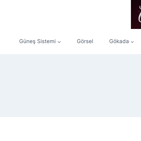
Skip
to
content
Güneş Sistemi
Görsel
Gökada