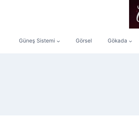
Skip
to
content
Güneş Sistemi
Görsel
Gökada