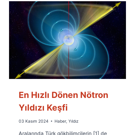
En Hızlı Dönen Nötron
Yıldızı Keşfi
By
03 Kasım 2024
Haber
,
Yıldız
Ümit
Aralarında Türk gökbilimcilerin [1] de
Fuat