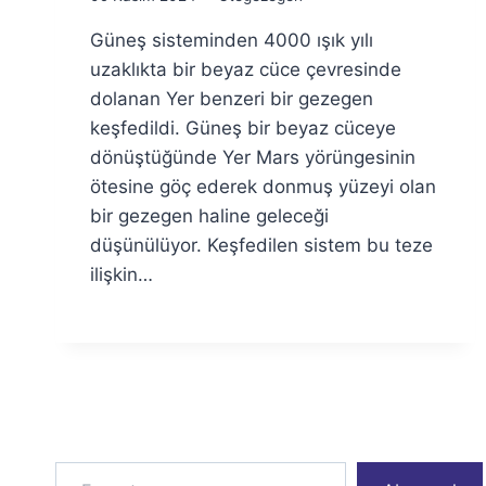
Ümit
Güneş sisteminden 4000 ışık yılı
Fuat
Özyar
uzaklıkta bir beyaz cüce çevresinde
dolanan Yer benzeri bir gezegen
keşfedildi. Güneş bir beyaz cüceye
dönüştüğünde Yer Mars yörüngesinin
ötesine göç ederek donmuş yüzeyi olan
bir gezegen haline geleceği
düşünülüyor. Keşfedilen sistem bu teze
ilişkin…
E-postanızı yazın…