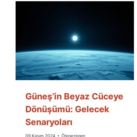
Güneş’in Beyaz Cüceye
Dönüşümü: Gelecek
Senaryoları
By
09 Kasım 2024
Ötegezegen