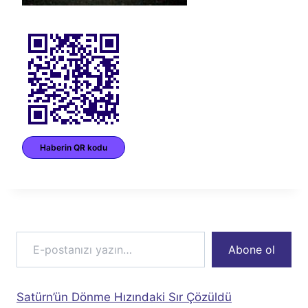
Haberin QR kodu
E-postanızı yazın…
Abone ol
Satürn’ün Dönme Hızındaki Sır Çözüldü