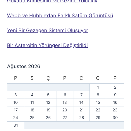
Gökada Kümesinin Merkezine Yolculuk
Webb ve Hubble’dan Farklı Satürn Görüntüsü
Yeni Bir Gezegen Sistemi Oluşuyor
Bir Asteroitin Yörüngesi Değiştirildi
Ağustos 2026
P
S
Ç
P
C
C
P
1
2
3
4
5
6
7
8
9
10
11
12
13
14
15
16
17
18
19
20
21
22
23
24
25
26
27
28
29
30
31