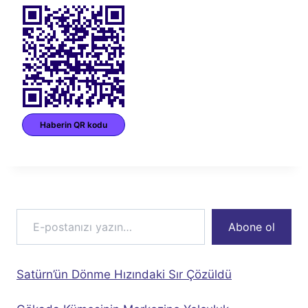
Haberin QR kodu
E-postanızı yazın…
Abone ol
Satürn’ün Dönme Hızındaki Sır Çözüldü