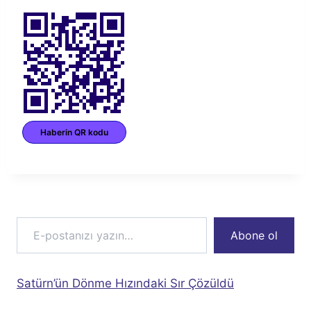
Haberin QR kodu
E-postanızı yazın…
Abone ol
Satürn’ün Dönme Hızındaki Sır Çözüldü