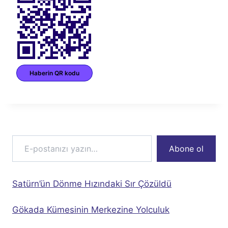
Haberin QR kodu
E-postanızı yazın…
Abone ol
Satürn’ün Dönme Hızındaki Sır Çözüldü
Gökada Kümesinin Merkezine Yolculuk