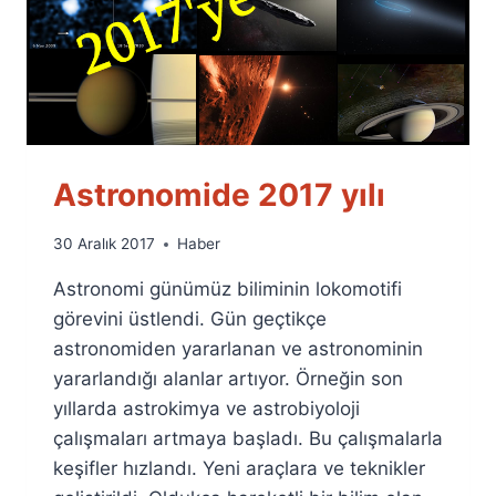
Astronomide 2017 yılı
By
30 Aralık 2017
Haber
Ümit
Astronomi günümüz biliminin lokomotifi
Fuat
Özyar
görevini üstlendi. Gün geçtikçe
astronomiden yararlanan ve astronominin
yararlandığı alanlar artıyor. Örneğin son
yıllarda astrokimya ve astrobiyoloji
çalışmaları artmaya başladı. Bu çalışmalarla
keşifler hızlandı. Yeni araçlara ve teknikler