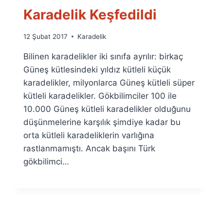
Karadelik Keşfedildi
By
12 Şubat 2017
Karadelik
Ümit
Bilinen karadelikler iki sınıfa ayrılır: birkaç
Fuat
Özyar
Güneş kütlesindeki yıldız kütleli küçük
karadelikler, milyonlarca Güneş kütleli süper
kütleli karadelikler. Gökbilimciler 100 ile
10.000 Güneş kütleli karadelikler olduğunu
düşünmelerine karşılık şimdiye kadar bu
orta kütleli karadeliklerin varlığına
rastlanmamıştı. Ancak başını Türk
gökbilimci…
E-postanızı yazın…