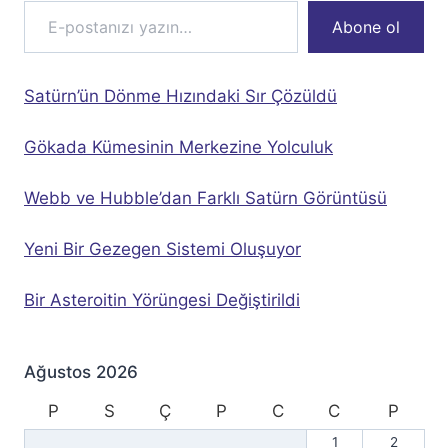
Abone ol
Satürn’ün Dönme Hızındaki Sır Çözüldü
Gökada Kümesinin Merkezine Yolculuk
Webb ve Hubble’dan Farklı Satürn Görüntüsü
Yeni Bir Gezegen Sistemi Oluşuyor
Bir Asteroitin Yörüngesi Değiştirildi
Ağustos 2026
P
S
Ç
P
C
C
P
1
2