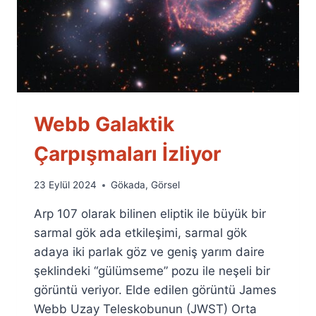
Webb Galaktik
Çarpışmaları İzliyor
By
23 Eylül 2024
Gökada
,
Görsel
Ümit
Arp 107 olarak bilinen eliptik ile büyük bir
Fuat
Özyar
sarmal gök ada etkileşimi, sarmal gök
adaya iki parlak göz ve geniş yarım daire
şeklindeki “gülümseme” pozu ile neşeli bir
görüntü veriyor. Elde edilen görüntü James
Webb Uzay Teleskobunun (JWST) Orta