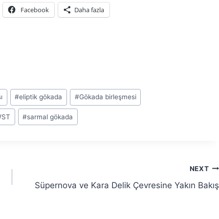
Facebook
Daha fazla
ı
#
eliptik gökada
#
Gökada birleşmesi
WST
#
sarmal gökada
NEXT
Süpernova ve Kara Delik Çevresine Yakın Bakış