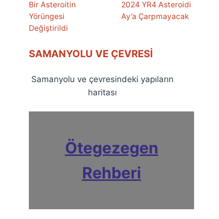
Bir Asteroitin
2024 YR4 Asteroidi
Yörüngesi
Ay’a Çarpmayacak
Değiştirildi
SAMANYOLU VE ÇEVRESI
Samanyolu ve çevresindeki yapıların
haritası
Ötegezegen
Rehberi