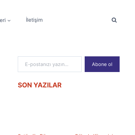
eri
İletişim
E-postanızı yazın…
Abone ol
SON YAZILAR