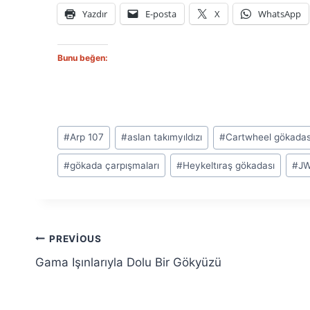
Yazdır
E-posta
X
WhatsApp
Bunu beğen:
Post
#
Arp 107
#
aslan takımyıldızı
#
Cartwheel gökadas
Tags:
#
gökada çarpışmaları
#
Heykeltıraş gökadası
#
J
Yazı
PREVIOUS
Gama Işınlarıyla Dolu Bir Gökyüzü
gezinmesi