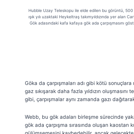
Hubble Uzay Teleskopu ile elde edilen bu görüntü, 500
ışık yılı uzaktaki Heykeltraş takımyıldızında yer alan Ca
Gök adasındaki kafa kafaya gök ada çarpışmasını göste
Göka da çarpışmaları adı gibi kötü sonuçlara
gaz sıkışarak daha fazla yıldızın oluşmasını 
gibi, çarpışmalar aynı zamanda gazı dağıtarak 
Webb, bu gök adaları birleşme sürecinde yakal
gök ada çarpışma sırasında oluşan kaostan ku
gülümsemesini kaybedebilir, ancak gelecekteki g