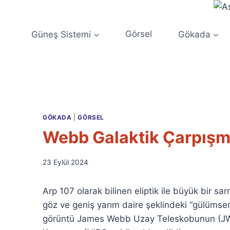
Skip
to
content
Güneş Sistemi
Görsel
Gökada
GÖKADA
|
GÖRSEL
Webb Galaktik Çarpışmal
By
23 Eylül 2024
Ümit
Fuat
Arp 107 olarak bilinen eliptik ile büyük bir sa
Özyar
göz ve geniş yarım daire şeklindeki “gülümseme
görüntü James Webb Uzay Teleskobunun (JWST)