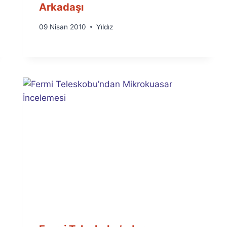
Arkadaşı
By
09 Nisan 2010
Yıldız
Ümit
Fuat
Özyar