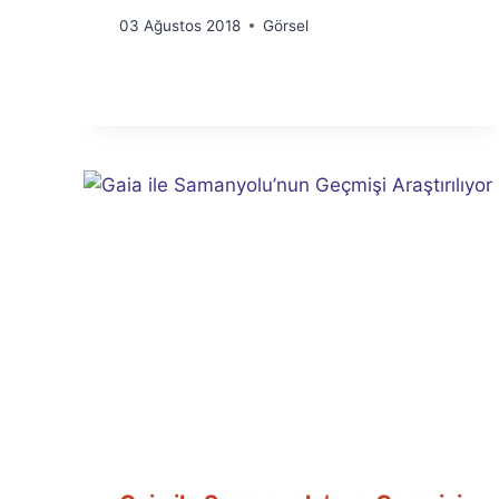
By
03 Ağustos 2018
Görsel
Ümit
Fuat
Özyar