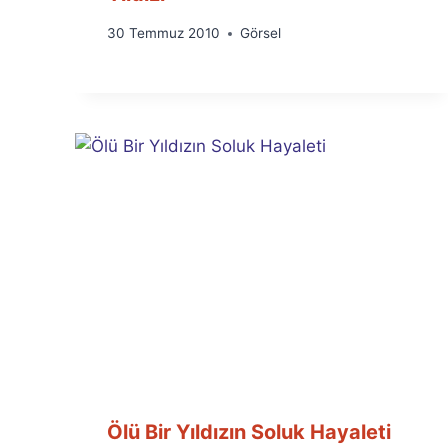
By
30 Temmuz 2010
Görsel
Ümit
Fuat
Özyar
Ölü Bir Yıldızın Soluk Hayaleti