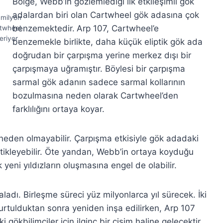
Bölge, Webb’in gözlemlediği ilk etkileşimli gök
adalardan biri olan Cartwheel gök adasına çok
 milyon
benzemektedir.
Arp 107, Cartwheel’e
rtwheel
riyor.
benzemekle birlikte, daha küçük eliptik gök ada
doğrudan bir çarpışma yerine merkez dışı bir
çarpışmaya uğramıştır. Böylesi bir çarpışma
sarmal gök adanın sadece sarmal kollarının
bozulmasına neden olarak Cartwheel’den
farklılığını ortaya koyar.
 neden olmayabilir. Çarpışma etkisiyle gök adadaki
tetikleyebilir. Öte yandan, Webb’in ortaya koyduğu
yeni yıldızların oluşmasına engel de olabilir.
adı. Birleşme süreci yüz milyonlarca yıl sürecek. İki
rtulduktan sonra yeniden inşa edilirken, Arp 107
ökbilimciler için ilginç bir cisim haline gelecektir.