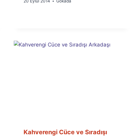
By
20 Eylül 2014
Gökada
Ümit
Fuat
Özyar
Kahverengi Cüce ve Sıradışı