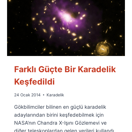
Farklı Güçte Bir Karadelik
Keşfedildi
By
24 Ocak 2014
Karadelik
Ümit
Gökbilimciler bilinen en güçlü karadelik
Fuat
Özyar
adaylarından birini keşfedebilmek için
NASA’nın Chandra X-Işını Gözlemevi ve
diğer teleskoplardan gelen verileri kullandı.