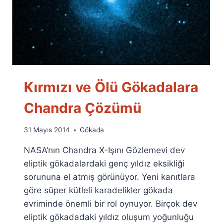
Kırmızı ve Ölü Gökadalara
Chandra Çözümü
By
31 Mayıs 2014
Gökada
Ümit
NASA’nın Chandra X-Işını Gözlemevi dev
Fuat
Özyar
eliptik gökadalardaki genç yıldız eksikliği
sorununa el atmış görünüyor. Yeni kanıtlara
göre süper kütleli karadelikler gökada
evriminde önemli bir rol oynuyor. Birçok dev
eliptik gökadadaki yıldız oluşum yoğunluğu