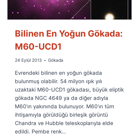
Bilinen En Yoğun Gökada:
M60-UCD1
By
24 Eylül 2013
Gökada
Ümit
Evrendeki bilinen en yoğun gökada
Fuat
Özyar
bulunmuş olabilir. 54 milyon ışık yılı
uzaktaki M60-UCD1 gökadası, büyük eliptik
gökada NGC 4649 ya da diğer adıyla
M60’ın yakınında bulunuyor. M60’ın tüm
ihtişamıyla görüldüğü birleşik görüntü
Chandra ve Hubble teleskoplarıyla elde
edildi. Pembe renk…