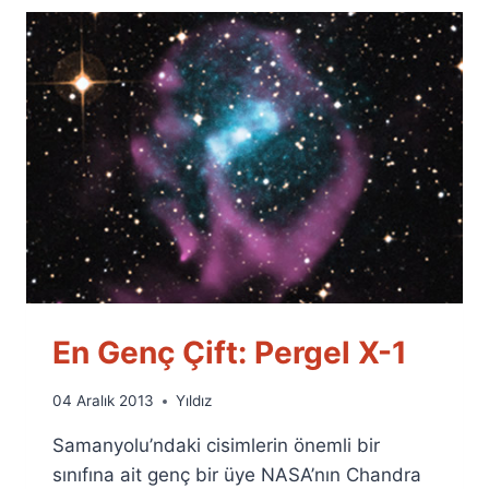
En Genç Çift: Pergel X-1
By
04 Aralık 2013
Yıldız
Ümit
Samanyolu’ndaki cisimlerin önemli bir
Fuat
Özyar
sınıfına ait genç bir üye NASA’nın Chandra