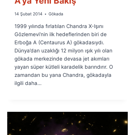
A’ya Yeni Bakış
By
14 Şubat 2014
Gökada
Ümit
1999 yılında fırlatılan Chandra X-Işını
Fuat
Özyar
Gözlemevi’nin ilk hedeflerinden biri de
Erboğa A (Centaurus A) gökadasıydı.
Dünya’dan uzaklığı 12 milyon ışık yılı olan
gökada merkezinde devasa jet akımları
yayan süper kütleli karadelik barındırır. O
zamandan bu yana Chandra, gökadayla
ilgili daha…