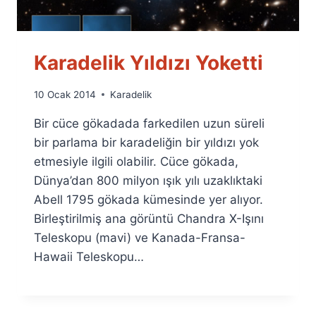
Karadelik Yıldızı Yoketti
By
10 Ocak 2014
Karadelik
Ümit
Bir cüce gökadada farkedilen uzun süreli
Fuat
Özyar
bir parlama bir karadeliğin bir yıldızı yok
etmesiyle ilgili olabilir. Cüce gökada,
Dünya’dan 800 milyon ışık yılı uzaklıktaki
Abell 1795 gökada kümesinde yer alıyor.
Birleştirilmiş ana görüntü Chandra X-Işını
Teleskopu (mavi) ve Kanada-Fransa-
Hawaii Teleskopu…