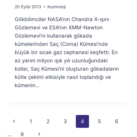
By
20 Eylül 2013
Kozmoloji
Ümit
Gökbilimciler NASA’nın Chandra X-ışını
Fuat
Özyar
Gözlemevi ve ESA’nın XMM-Newton
Gözlemevi’ni kullanarak gökada
kümelerinden Saç (Coma) Kümesi’nde
büyük bir sıcak gaz cephanesi keşfetti. En
az yarım milyon ışık yılı uzunluğundaki
kollar, Saç Kümesi’ni oluşturan gökadaların
kütle çekimi etkisiyle nasıl toplandığı ve
kümenin…
Page
Previous
1
2
3
4
5
6
navigation
Page
Next
…
9