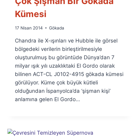
Çok Şişman Bir Gökada
Kümesi
By
17 Nisan 2014
Gökada
Ümit
Chandra ile X-ışınları ve Hubble ile görsel
Fuat
Özyar
bölgedeki verilerin birleştirilmesiyle
oluşturulmuş bu görüntüde Dünya’dan 7
milyar ışık yılı uzaklıktaki El Gordo olarak
bilinen ACT-CL J0102-4915 gökada kümesi
görülüyor. Küme çok büyük kütleli
olduğundan İspanyolca’da ‘şişman kişi’
anlamına gelen El Gordo…