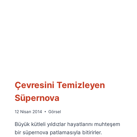
Çevresini Temizleyen
Süpernova
By
12 Nisan 2014
Görsel
Ümit
Büyük kütleli yıldızlar hayatlarını muhteşem
Fuat
Özyar
bir süpernova patlamasıyla bitirirler.