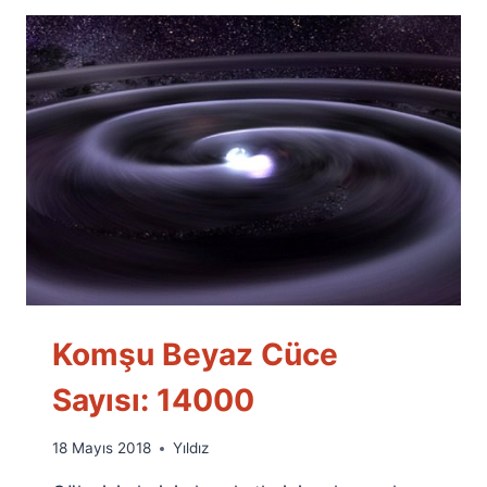
Komşu Beyaz Cüce
Sayısı: 14000
By
18 Mayıs 2018
Yıldız
Ümit