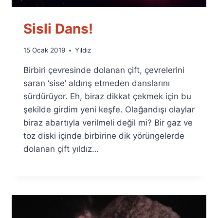
Sisli Dans!
By
15 Ocak 2019
Yıldız
Ümit
Birbiri çevresinde dolanan çift, çevrelerini
Fuat
Özyar
saran ‘sise’ aldırış etmeden danslarını
sürdürüyor. Eh, biraz dikkat çekmek için bu
şekilde girdim yeni keşfe. Olağandışı olaylar
biraz abartıyla verilmeli değil mi? Bir gaz ve
toz diski içinde birbirine dik yörüngelerde
dolanan çift yıldız…