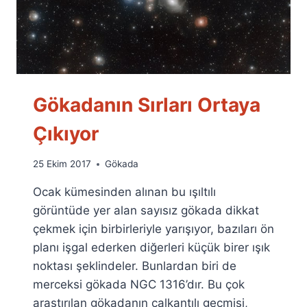
Gökadanın Sırları Ortaya
Çıkıyor
By
25 Ekim 2017
Gökada
Ümit
Ocak kümesinden alınan bu ışıltılı
Fuat
Özyar
görüntüde yer alan sayısız gökada dikkat
çekmek için birbirleriyle yarışıyor, bazıları ön
planı işgal ederken diğerleri küçük birer ışık
noktası şeklindeler. Bunlardan biri de
merceksi gökada NGC 1316’dır. Bu çok
araştırılan gökadanın çalkantılı geçmişi,