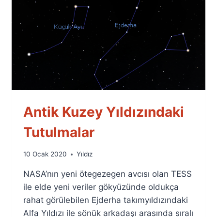
Antik Kuzey Yıldızındaki
Tutulmalar
By
10 Ocak 2020
Yıldız
Ümit
NASA’nın yeni ötegezegen avcısı olan TESS
Fuat
Özyar
ile elde yeni veriler gökyüzünde oldukça
rahat görülebilen Ejderha takımyıldızındaki
Alfa Yıldızı ile sönük arkadaşı arasında sıralı