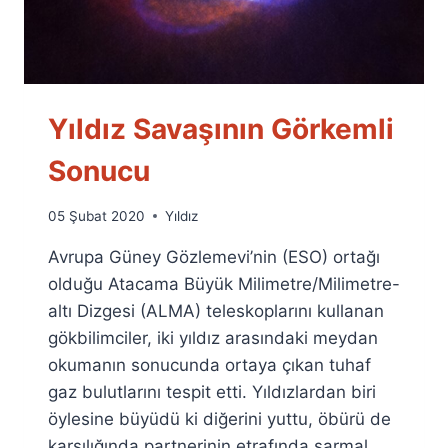
Yıldız Savaşının Görkemli
Sonucu
By
05 Şubat 2020
Yıldız
Ümit
Avrupa Güney Gözlemevi’nin (ESO) ortağı
Fuat
Özyar
olduğu Atacama Büyük Milimetre/Milimetre-
altı Dizgesi (ALMA) teleskoplarını kullanan
gökbilimciler, iki yıldız arasındaki meydan
okumanın sonucunda ortaya çıkan tuhaf
gaz bulutlarını tespit etti. Yıldızlardan biri
öylesine büyüdü ki diğerini yuttu, öbürü de
karşılığında partnerinin etrafında sarmal…