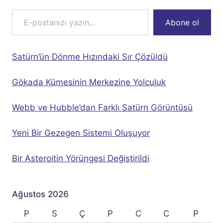
E-postanızı yazın…
Abone ol
Satürn’ün Dönme Hızındaki Sır Çözüldü
Gökada Kümesinin Merkezine Yolculuk
Webb ve Hubble’dan Farklı Satürn Görüntüsü
Yeni Bir Gezegen Sistemi Oluşuyor
Bir Asteroitin Yörüngesi Değiştirildi
Ağustos 2026
P
S
Ç
P
C
C
P