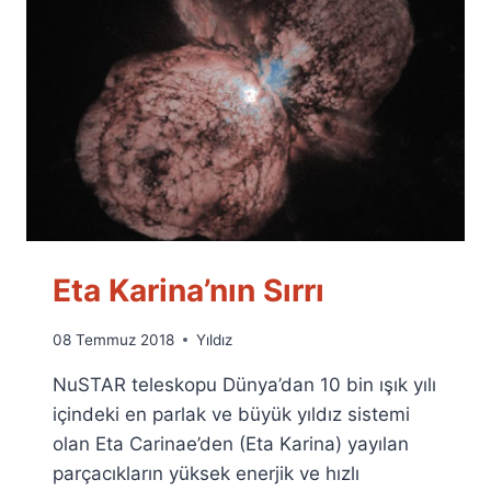
Eta Karina’nın Sırrı
By
08 Temmuz 2018
Yıldız
Ümit
NuSTAR teleskopu Dünya’dan 10 bin ışık yılı
Fuat
Özyar
içindeki en parlak ve büyük yıldız sistemi
olan Eta Carinae’den (Eta Karina) yayılan
parçacıkların yüksek enerjik ve hızlı