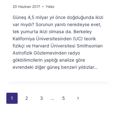
By
20 Haziran 2017
Yıldız
Ümit
Güneş 4,5 milyar yıl önce doğduğunda ikizi
Fuat
Özyar
var mıydı? Sorunun yanıtı neredeyse evet,
tek yumurta ikizi olmasa da. Berkeley
Kaliforniya Üniversitesinden (UC) teorik
fizikçi ve Harvard Üniversitesi Smithsonian
Astrofizik Gözlemevinden radyo
gökbilimcilerin yaptığı analize göre
evrendeki diğer güneş benzeri yıldızlar…
Page
Next
1
2
3
…
5
navigation
Page