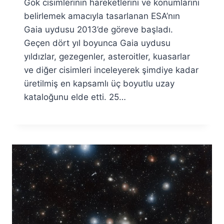
Gök cisimlerinin hareketlerini ve konumlarını
Fuat
Özyar
belirlemek amacıyla tasarlanan ESA’nın
Gaia uydusu 2013’de göreve başladı.
Geçen dört yıl boyunca Gaia uydusu
yıldızlar, gezegenler, asteroitler, kuasarlar
ve diğer cisimleri inceleyerek şimdiye kadar
üretilmiş en kapsamlı üç boyutlu uzay
kataloğunu elde etti. 25…