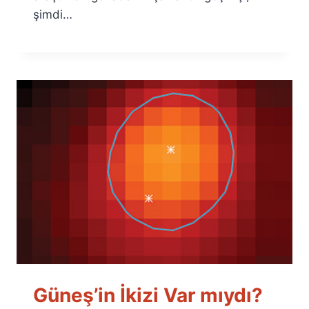
şimdi…
Güneş’in İkizi Var mıydı?