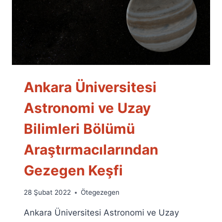
Ankara Üniversitesi
Astronomi ve Uzay
Bilimleri Bölümü
Araştırmacılarından
Gezegen Keşfi
By
28 Şubat 2022
Ötegezegen
Ümit
Ankara Üniversitesi Astronomi ve Uzay
Fuat