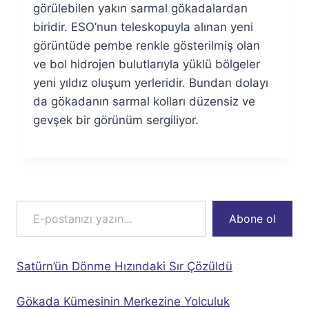
Özyar
görülebilen yakın sarmal gökadalardan
biridir. ESO’nun teleskopuyla alınan yeni
görüntüde pembe renkle gösterilmiş olan
ve bol hidrojen bulutlarıyla yüklü bölgeler
yeni yıldız oluşum yerleridir. Bundan dolayı
da gökadanın sarmal kolları düzensiz ve
gevşek bir görünüm sergiliyor.
E-postanızı yazın…
Abone ol
Satürn’ün Dönme Hızındaki Sır Çözüldü
Gökada Kümesinin Merkezine Yolculuk