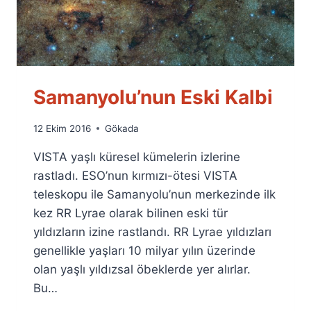
Samanyolu’nun Eski Kalbi
By
12 Ekim 2016
Gökada
Ümit
VISTA yaşlı küresel kümelerin izlerine
Fuat
Özyar
rastladı. ESO’nun kırmızı-ötesi VISTA
teleskopu ile Samanyolu’nun merkezinde ilk
kez RR Lyrae olarak bilinen eski tür
yıldızların izine rastlandı. RR Lyrae yıldızları
genellikle yaşları 10 milyar yılın üzerinde
olan yaşlı yıldızsal öbeklerde yer alırlar.
Bu…