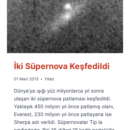
İki Süpernova Keşfedildi
By
01 Mart 2013
Yıldız
Ümit
Dünya’ya ışığı yüz milyonlarca yıl sonra
Fuat
Özyar
ulaşan iki süpernova patlaması keşfedildi.
Yaklaşık 450 milyon yıl önce patlamış olanı,
Everest, 230 milyon yıl önce patlayana ise
Sherpa adı verildi. Süpernovalar Tip Ia