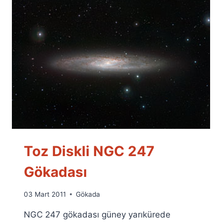
Toz Diskli NGC 247
Gökadası
By
03 Mart 2011
Gökada
Ümit
NGC 247 gökadası güney yarıkürede
Fuat