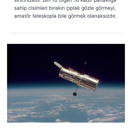
sınıfındadır. Biri 16 diğeri 18 kadir parlaklığa
sahip cisimleri bırakın çıplak gözle görmeyi,
amatör teleskopla bile görmek olanaksızdır.