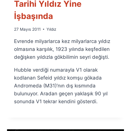
Tarihi Yıldız Yine
İşbaşında
By
27 Mayıs 2011
Yıldız
Ümit
Evrende milyarlarca kez milyarlarca yıldız
Fuat
Özyar
olmasına karşılık, 1923 yılında keşfedilen
değişken yıldızla gökbilimin seyri değişti.
Hubble verdiği numarayla V1 olarak
kodlanan Sefeid yıldız komşu gökada
Andromeda (M31)’nın dış kısmında
bulunuyor. Aradan geçen yaklaşık 90 yıl
sonunda V1 tekrar kendini gösterdi.