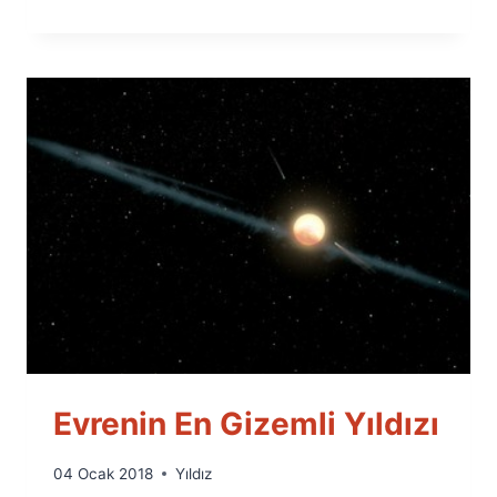
Evrenin En Gizemli Yıldızı
By
04 Ocak 2018
Yıldız
Ümit