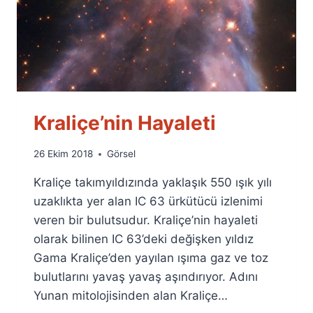
Kraliçe’nin Hayaleti
By
26 Ekim 2018
Görsel
Ümit
Kraliçe takımyıldızında yaklaşık 550 ışık yılı
Fuat
Özyar
uzaklıkta yer alan IC 63 ürkütücü izlenimi
veren bir bulutsudur. Kraliçe’nin hayaleti
olarak bilinen IC 63’deki değişken yıldız
Gama Kraliçe’den yayılan ışıma gaz ve toz
bulutlarını yavaş yavaş aşındırıyor. Adını
Yunan mitolojisinden alan Kraliçe…