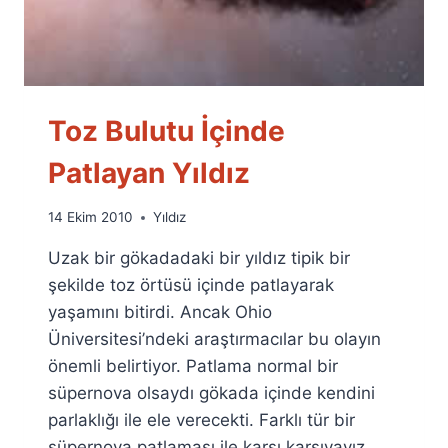
Toz Bulutu İçinde
Patlayan Yıldız
By
14 Ekim 2010
Yıldız
Ümit
Uzak bir gökadadaki bir yıldız tipik bir
Fuat
Özyar
şekilde toz örtüsü içinde patlayarak
yaşamını bitirdi. Ancak Ohio
Üniversitesi’ndeki araştırmacılar bu olayın
önemli belirtiyor. Patlama normal bir
süpernova olsaydı gökada içinde kendini
parlaklığı ile ele verecekti. Farklı tür bir
süpernova patlaması ile karşı karşıyayız.