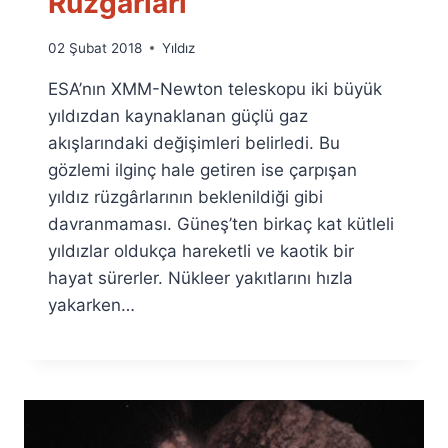
Rüzgârları
By
02 Şubat 2018
Yıldız
Ümit
ESA’nın XMM-Newton teleskopu iki büyük
Fuat
Özyar
yıldızdan kaynaklanan güçlü gaz
akışlarındaki değişimleri belirledi. Bu
gözlemi ilginç hale getiren ise çarpışan
yıldız rüzgârlarının beklenildiği gibi
davranmaması. Güneş’ten birkaç kat kütleli
yıldızlar oldukça hareketli ve kaotik bir
hayat sürerler. Nükleer yakıtlarını hızla
yakarken…