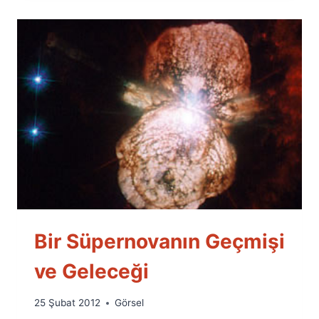
Bir Süpernovanın Geçmişi
ve Geleceği
By
25 Şubat 2012
Görsel
Ümit