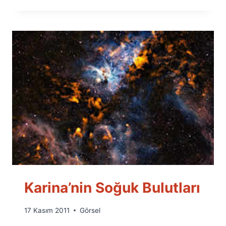
Karina’nin Soğuk Bulutları
By
17 Kasım 2011
Görsel
Ümit