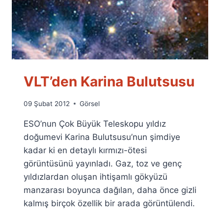
VLT’den Karina Bulutsusu
By
09 Şubat 2012
Görsel
Ümit
ESO’nun Çok Büyük Teleskopu yıldız
Fuat
Özyar
doğumevi Karina Bulutsusu’nun şimdiye
kadar ki en detaylı kırmızı-ötesi
görüntüsünü yayınladı. Gaz, toz ve genç
yıldızlardan oluşan ihtişamlı gökyüzü
manzarası boyunca dağılan, daha önce gizli
kalmış birçok özellik bir arada görüntülendi.