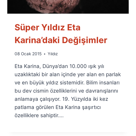
Süper Yıldız Eta
Karina’daki Değişimler
By
08 Ocak 2015
Yıldız
Ümit
Eta Karina, Dünya’dan 10.000 ışık yılı
Fuat
Özyar
uzaklıktaki bir alan içinde yer alan en parlak
ve en büyük yıldız sistemidir. Bilim insanları
bu dev cismin özelliklerini ve davranışlarını
anlamaya çalışıyor. 19. Yüzyılda iki kez
patlama görülen Eta Karina şaşırtıcı
özelliklere sahiptir….