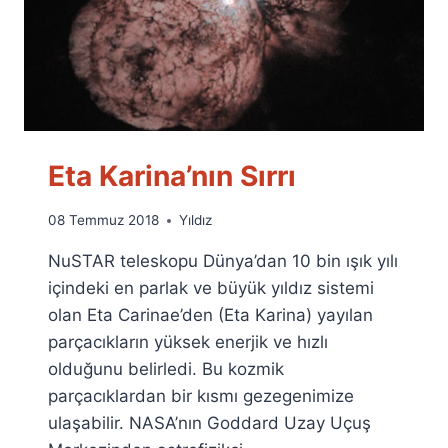
Eta Karina’nın Sırrı
By
08 Temmuz 2018
Yıldız
Ümit
NuSTAR teleskopu Dünya’dan 10 bin ışık yılı
Fuat
Özyar
içindeki en parlak ve büyük yıldız sistemi
olan Eta Carinae’den (Eta Karina) yayılan
parçacıkların yüksek enerjik ve hızlı
olduğunu belirledi. Bu kozmik
parçacıklardan bir kısmı gezegenimize
ulaşabilir. NASA’nın Goddard Uzay Uçuş