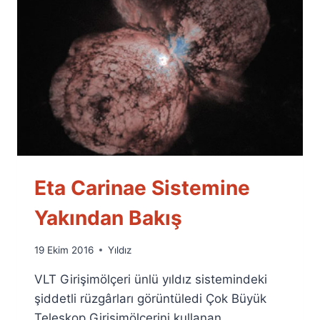
Eta Carinae Sistemine
Yakından Bakış
By
19 Ekim 2016
Yıldız
Ümit
VLT Girişimölçeri ünlü yıldız sistemindeki
Fuat
Özyar
şiddetli rüzgârları görüntüledi Çok Büyük
Teleskop Girişimölçerini kullanan