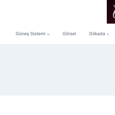
Skip
to
content
Güneş Sistemi
Görsel
Gökada