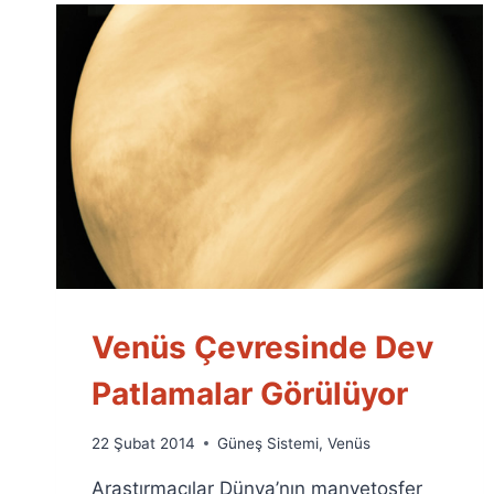
Venüs Çevresinde Dev
Patlamalar Görülüyor
By
22 Şubat 2014
Güneş Sistemi
,
Venüs
Ümit
Araştırmacılar Dünya’nın manyetosfer
Fuat