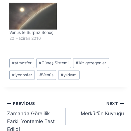
Venüs’te Sürpriz Sonuç
20 Haziran 2016
Post
#
atmosfer
#
Güneş Sistemi
#
ikiz gezegenler
Tags:
#
iyonosfer
#
Venüs
#
yıldırım
Yazı
PREVIOUS
NEXT
Zamanda Görelilik
Merkür’ün Kuyruğu
gezinmesi
Farklı Yöntemle Test
Edildi