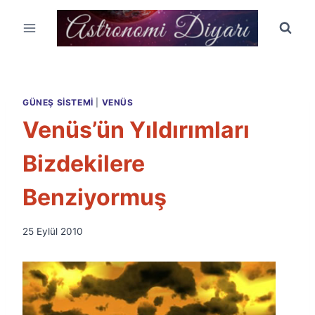
Skip
to
content
GÜNEŞ SISTEMI
|
VENÜS
Venüs’ün Yıldırımları
Bizdekilere
Benziyormuş
By
25 Eylül 2010
Ümit
Fuat
Özyar