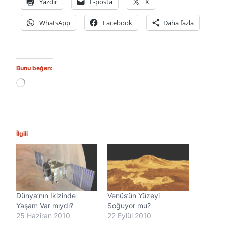
Yazdır
E-posta
X
WhatsApp
Facebook
Daha fazla
Bunu beğen:
Y
ü
k
l
e
n
İlgili
i
y
o
r
.
.
Dünya’nın İkizinde
Venüs’ün Yüzeyi
.
Yaşam Var mıydı?
Soğuyor mu?
25 Haziran 2010
22 Eylül 2010