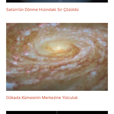
Satürn’ün Dönme Hızındaki Sır Çözüldü
Gökada Kümesinin Merkezine Yolculuk