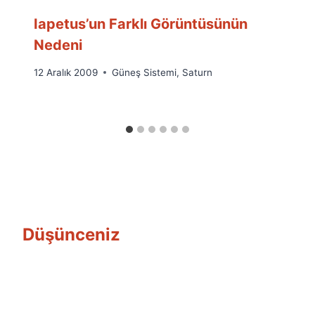
Iapetus’un Farklı Görüntüsünün
Nedeni
By
12 Aralık 2009
Güneş Sistemi
,
Saturn
Ümit
Fuat
Özyar
Düşünceniz