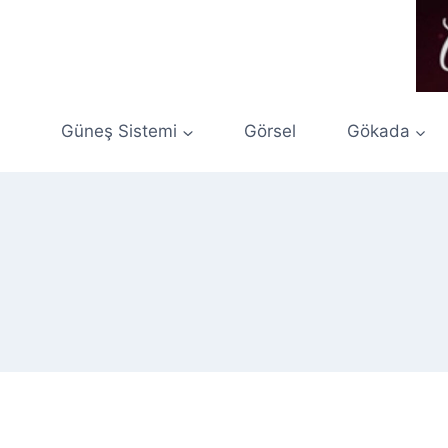
Skip
to
content
Güneş Sistemi
Görsel
Gökada