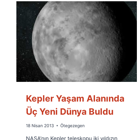
Kepler Yaşam Alanında
Üç Yeni Dünya Buldu
By
18 Nisan 2013
Ötegezegen
Ümit
NASA’nın Kepler teleskopu iki yıldızın
Fuat