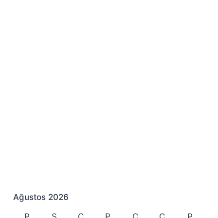
Ağustos 2026
P
S
Ç
P
C
C
P