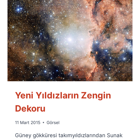
Yeni Yıldızların Zengin
Dekoru
By
11 Mart 2015
Görsel
Ümit
Güney gökküresi takımyıldızlarından Sunak
Fuat