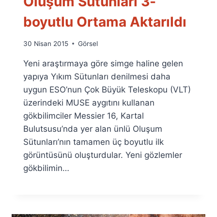
Oluşum Sütunları 3-
boyutlu Ortama Aktarıldı
By
30 Nisan 2015
Görsel
Ümit
Yeni araştırmaya göre simge haline gelen
Fuat
Özyar
yapıya Yıkım Sütunları denilmesi daha
uygun ESO’nun Çok Büyük Teleskopu (VLT)
üzerindeki MUSE aygıtını kullanan
gökbilimciler Messier 16, Kartal
Bulutsusu’nda yer alan ünlü Oluşum
Sütunları’nın tamamen üç boyutlu ilk
görüntüsünü oluşturdular. Yeni gözlemler
gökbilimin…