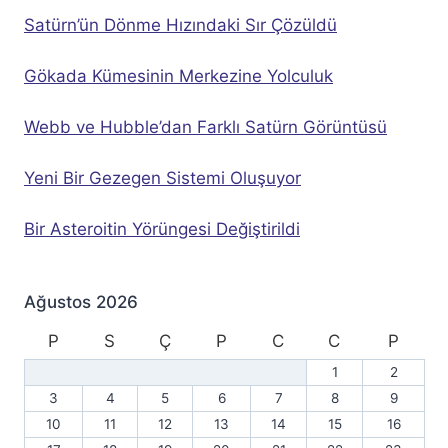
Satürn’ün Dönme Hızındaki Sır Çözüldü
Gökada Kümesinin Merkezine Yolculuk
Webb ve Hubble’dan Farklı Satürn Görüntüsü
Yeni Bir Gezegen Sistemi Oluşuyor
Bir Asteroitin Yörüngesi Değiştirildi
Ağustos 2026
P
S
Ç
P
C
C
P
1
2
3
4
5
6
7
8
9
10
11
12
13
14
15
16