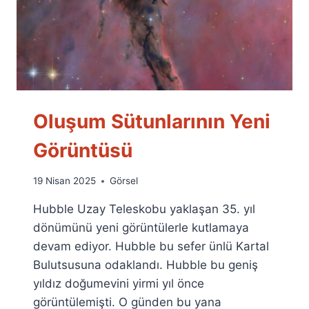
Oluşum Sütunlarının Yeni
Görüntüsü
By
19 Nisan 2025
Görsel
Ümit
Hubble Uzay Teleskobu yaklaşan 35. yıl
Fuat
Özyar
dönümünü yeni görüntülerle kutlamaya
devam ediyor. Hubble bu sefer ünlü Kartal
Bulutsusuna odaklandı. Hubble bu geniş
yıldız doğumevini yirmi yıl önce
görüntülemişti. O günden bu yana