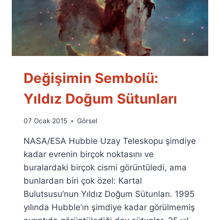
Değişimin Sembolü:
Yıldız Doğum Sütunları
By
07 Ocak 2015
Görsel
Ümit
NASA/ESA Hubble Uzay Teleskopu şimdiye
Fuat
Özyar
kadar evrenin birçok noktasını ve
buralardaki birçok cismi görüntüledi, ama
bunlardan biri çok özel: Kartal
Bulutsusu’nun Yıldız Doğum Sütunları. 1995
yılında Hubble’ın şimdiye kadar görülmemiş