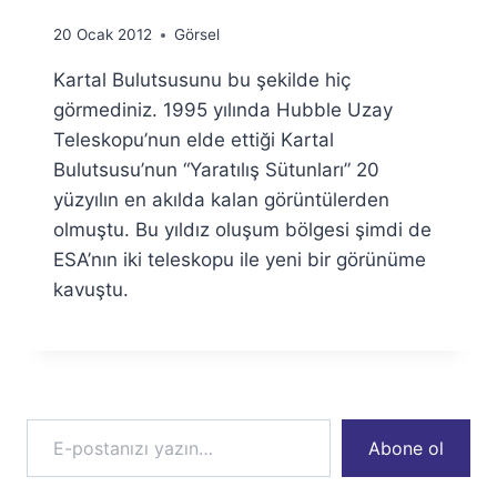
By
20 Ocak 2012
Görsel
Ümit
Kartal Bulutsusunu bu şekilde hiç
Fuat
Özyar
görmediniz. 1995 yılında Hubble Uzay
Teleskopu’nun elde ettiği Kartal
Bulutsusu’nun “Yaratılış Sütunları” 20
yüzyılın en akılda kalan görüntülerden
olmuştu. Bu yıldız oluşum bölgesi şimdi de
ESA’nın iki teleskopu ile yeni bir görünüme
kavuştu.
E-postanızı yazın…
Abone ol