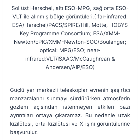
Sol üst Herschel, altı ESO-MPG, sağ orta ESO-
VLT ile alınmış bölge görüntüleri.( far-infrared:
ESA/Herschel/PACS/SPIRE/Hill, Motte, HOBYS
Key Programme Consortium; ESA/XMM-
Newton/EPIC/XMM-Newton-SOC/Boulanger;
optical: MPG/ESO; near-
infrared:VLT/ISAAC/McCaughrean &
Andersen/AIP/ESO)
Güçlü yer merkezli teleskoplar evrenin şaşırtıcı
manzaralarını sunmayı sürdürürken atmosferin
gözlem açısından istenmeyen etkileri bazı
ayrıntıları ortaya çıkaramaz. Bu nedenle uzak
kızılötesi, orta-kızılötesi ve X-ışını görüntülerine
başvurulur.