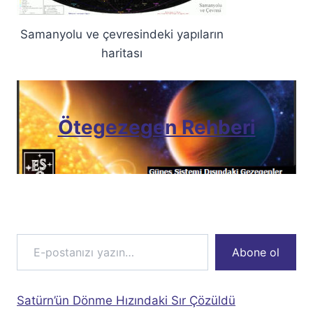
Samanyolu ve çevresindeki yapıların
haritası
Ötegezegen Rehberi
E-postanızı yazın…
Abone ol
Satürn’ün Dönme Hızındaki Sır Çözüldü