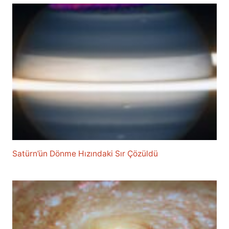
Satürn’ün Dönme Hızındaki Sır Çözüldü