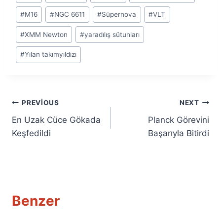
Tags:
#
M16
#
NGC 6611
#
Süpernova
#
VLT
#
XMM Newton
#
yaradılış sütunları
#
Yılan takımyıldızı
Yazı
PREVIOUS
NEXT
En Uzak Cüce Gökada
Planck Görevini
gezinmesi
Keşfedildi
Başarıyla Bitirdi
Benzer