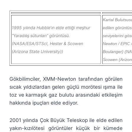
Kartal Bulutsu
1995 yılında Hubble’ın elde ettiği meşhur
edilen görüntüsü
“Yaradılış sütunları” görüntüsü.
seviyelerini gö
(NASA/ESA/STScI, Hester & Scowen
Newton / EPIC
(Arizona State University))
Boulanger) (NA
Scowen (Arizona
Gökbilimciler, XMM-Newton tarafından görülen
sıcak yıldızlardan gelen güçlü morötesi ışıma ile
toz ve karmaşık gaz bulutu arasındaki etkileşim
hakkında ipuçları elde ediyor.
2001 yılında Çok Büyük Teleskop ile elde edilen
yakın-kızılötesi görüntüler küçük bir kümede