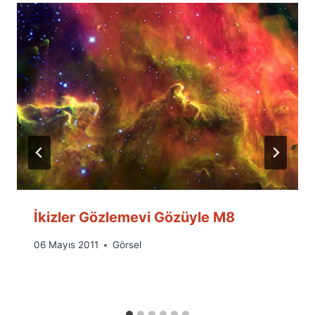
İkizler Gözlemevi Gözüyle M8
By
06 Mayıs 2011
Görsel
Ümit
Fuat
Özyar