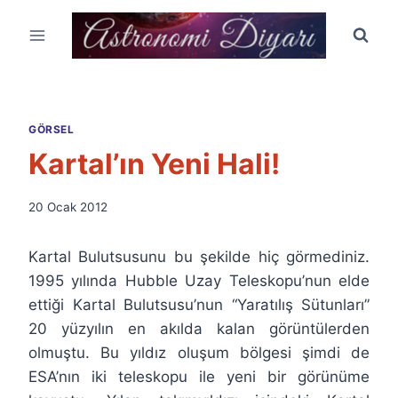
Skip
to
content
GÖRSEL
Kartal’ın Yeni Hali!
By
20 Ocak 2012
Ümit
Fuat
Kartal Bulutsusunu bu şekilde hiç görmediniz.
Özyar
1995 yılında Hubble Uzay Teleskopu’nun elde
ettiği Kartal Bulutsusu’nun “Yaratılış Sütunları”
20 yüzyılın en akılda kalan görüntülerden
olmuştu. Bu yıldız oluşum bölgesi şimdi de
ESA’nın iki teleskopu ile yeni bir görünüme