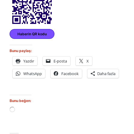
Haberin QR kodu
Bunu paylaş:
Yazdır
E-posta
X
WhatsApp
Facebook
Daha fazla
Bunu beğen:
Y
ü
k
l
e