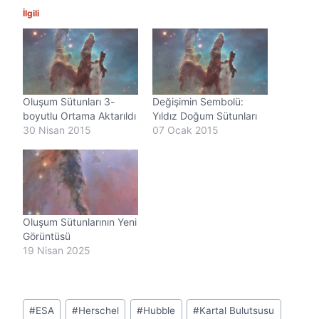
n
İlgili
i
y
o
r
.
.
Oluşum Sütunları 3-
Değişimin Sembolü:
.
boyutlu Ortama Aktarıldı
Yıldız Doğum Sütunları
30 Nisan 2015
07 Ocak 2015
Oluşum Sütunlarının Yeni
Görüntüsü
19 Nisan 2025
Post
#
ESA
#
Herschel
#
Hubble
#
Kartal Bulutsusu