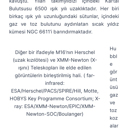
kavuştu. Yılan takımyıldızı içindeki Kartal
Bulutsusu 6500 ışık yılı uzaklıktadır. Her biri
birkaç ışık yılı uzunluğundaki sütunlar, içindeki
gaz ve toz bulutunu aydınlatan sıcak yıldız
kümesi NGC 6611’i barındırmaktadır.
Hu
Diğer bir ifadeyle M16’nın Herschel
bbl
(uzak kızılötesi) ve XMM-Newton (X-
e
ışını) Teleskopları ile elde edilen
gör
görüntülerin birleştirilmiş hali. ( far-
ünt
infrared:
üsü
ESA/Herschel/PACS/SPIRE/Hill, Motte,
gaz
HOBYS Key Programme Consortium; X-
ve
ray: ESA/XMM-Newton/EPIC/XMM-
toz
Newton-SOC/Boulanger)
koz
alar