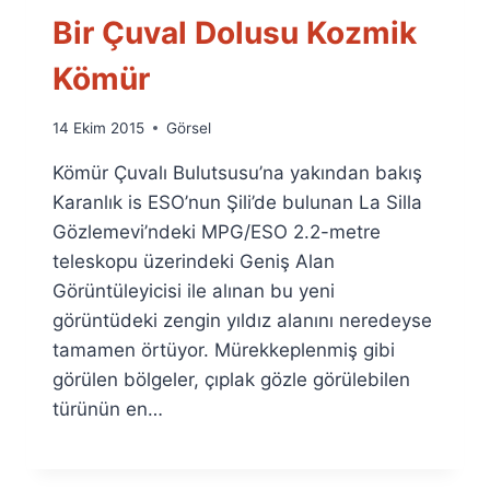
Bir Çuval Dolusu Kozmik
Kömür
By
14 Ekim 2015
Görsel
Ümit
Kömür Çuvalı Bulutsusu’na yakından bakış
Fuat
Özyar
Karanlık is ESO’nun Şili’de bulunan La Silla
Gözlemevi’ndeki MPG/ESO 2.2-metre
teleskopu üzerindeki Geniş Alan
Görüntüleyicisi ile alınan bu yeni
görüntüdeki zengin yıldız alanını neredeyse
tamamen örtüyor. Mürekkeplenmiş gibi
görülen bölgeler, çıplak gözle görülebilen
türünün en…