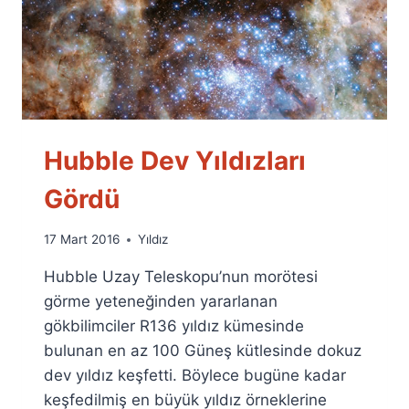
Hubble Dev Yıldızları
Gördü
By
17 Mart 2016
Yıldız
Ümit
Hubble Uzay Teleskopu’nun morötesi
Fuat
Özyar
görme yeteneğinden yararlanan
gökbilimciler R136 yıldız kümesinde
bulunan en az 100 Güneş kütlesinde dokuz
dev yıldız keşfetti. Böylece bugüne kadar
keşfedilmiş en büyük yıldız örneklerine