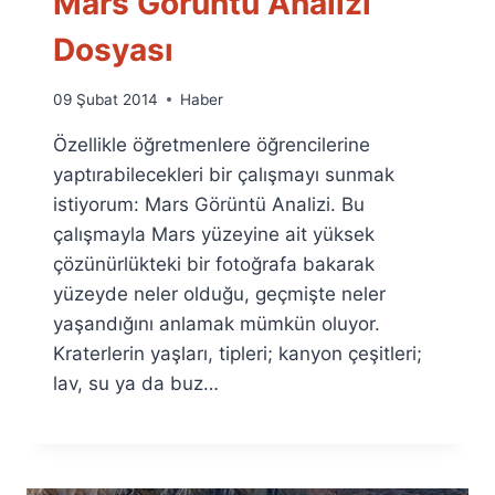
Mars Görüntü Analizi
Dosyası
By
09 Şubat 2014
Haber
Ümit
Özellikle öğretmenlere öğrencilerine
Fuat
Özyar
yaptırabilecekleri bir çalışmayı sunmak
istiyorum: Mars Görüntü Analizi. Bu
çalışmayla Mars yüzeyine ait yüksek
çözünürlükteki bir fotoğrafa bakarak
yüzeyde neler olduğu, geçmişte neler
yaşandığını anlamak mümkün oluyor.
Kraterlerin yaşları, tipleri; kanyon çeşitleri;
lav, su ya da buz…