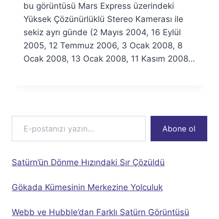
Özyar
bu görüntüsü Mars Express üzerindeki
Yüksek Çözünürlüklü Stereo Kamerası ile
sekiz ayrı günde (2 Mayıs 2004, 16 Eylül
2005, 12 Temmuz 2006, 3 Ocak 2008, 8
Ocak 2008, 13 Ocak 2008, 11 Kasım 2008…
E-postanızı yazın…
Abone ol
Satürn’ün Dönme Hızındaki Sır Çözüldü
Gökada Kümesinin Merkezine Yolculuk
Webb ve Hubble’dan Farklı Satürn Görüntüsü