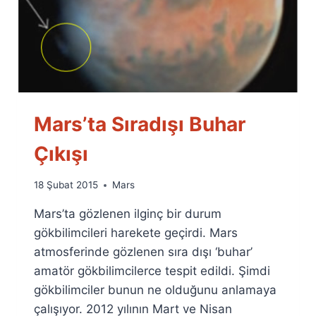
Mars’ta Sıradışı Buhar
Çıkışı
By
18 Şubat 2015
Mars
Ümit
Mars’ta gözlenen ilginç bir durum
Fuat
Özyar
gökbilimcileri harekete geçirdi. Mars
atmosferinde gözlenen sıra dışı ‘buhar’
amatör gökbilimcilerce tespit edildi. Şimdi
gökbilimciler bunun ne olduğunu anlamaya
çalışıyor. 2012 yılının Mart ve Nisan