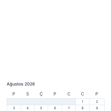
Ağustos 2026
P
S
Ç
P
C
C
P
1
2
3
4
5
6
7
8
9