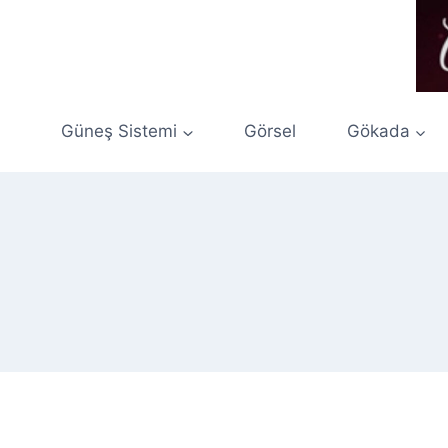
Skip
to
content
Güneş Sistemi
Görsel
Gökada