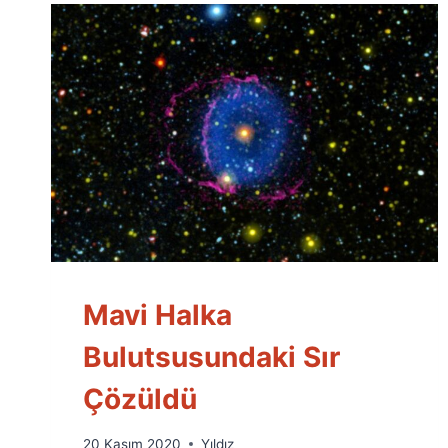
Mavi Halka
Bulutsusundaki Sır
Çözüldü
By
20 Kasım 2020
Yıldız