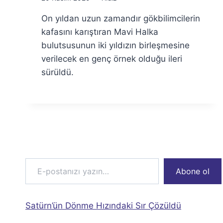
Ümit
On yıldan uzun zamandır gökbilimcilerin
Fuat
Özyar
kafasını karıştıran Mavi Halka
bulutsusunun iki yıldızın birleşmesine
verilecek en genç örnek olduğu ileri
sürüldü.
E-postanızı yazın…
Abone ol
Satürn’ün Dönme Hızındaki Sır Çözüldü