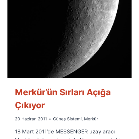
Merkür’ün Sırları Açığa
Çıkıyor
By
20 Haziran 2011
Güneş Sistemi
,
Merkür
Ümit
18 Mart 2011’de MESSENGER uzay aracı
Fuat
Özyar