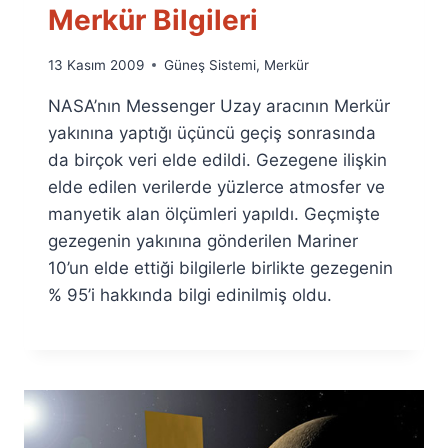
Merkür Bilgileri
By
13 Kasım 2009
Güneş Sistemi
,
Merkür
Ümit
NASA’nın Messenger Uzay aracının Merkür
Fuat
Özyar
yakınına yaptığı üçüncü geçiş sonrasında
da birçok veri elde edildi. Gezegene ilişkin
elde edilen verilerde yüzlerce atmosfer ve
manyetik alan ölçümleri yapıldı. Geçmişte
gezegenin yakınına gönderilen Mariner
10’un elde ettiği bilgilerle birlikte gezegenin
% 95’i hakkında bilgi edinilmiş oldu.