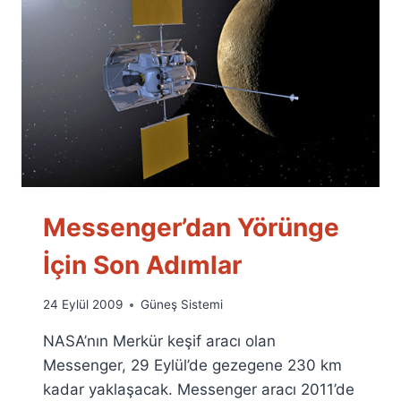
Messenger’dan Yörünge
İçin Son Adımlar
By
24 Eylül 2009
Güneş Sistemi
Ümit
NASA’nın Merkür keşif aracı olan
Fuat
Özyar
Messenger, 29 Eylül’de gezegene 230 km
kadar yaklaşacak. Messenger aracı 2011’de