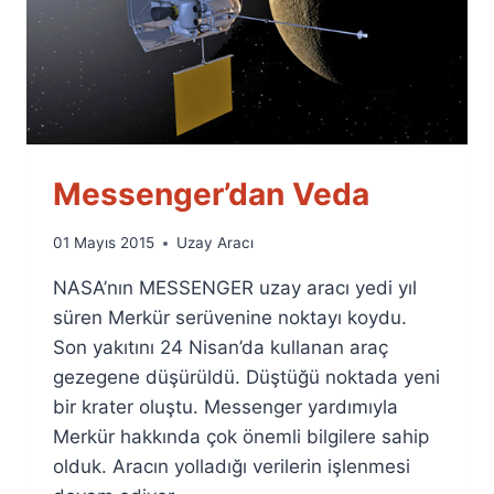
Messenger’dan Veda
By
01 Mayıs 2015
Uzay Aracı
Ümit
NASA’nın MESSENGER uzay aracı yedi yıl
Fuat
Özyar
süren Merkür serüvenine noktayı koydu.
Son yakıtını 24 Nisan’da kullanan araç
gezegene düşürüldü. Düştüğü noktada yeni
bir krater oluştu. Messenger yardımıyla
Merkür hakkında çok önemli bilgilere sahip
olduk. Aracın yolladığı verilerin işlenmesi