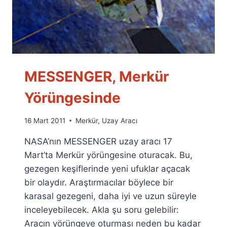
MESSENGER, Merkür
Yörüngesinde
By
16 Mart 2011
Merkür
,
Uzay Aracı
Ümit
NASA’nın MESSENGER uzay aracı 17
Fuat
Özyar
Mart’ta Merkür yörüngesine oturacak. Bu,
gezegen keşiflerinde yeni ufuklar açacak
bir olaydır. Araştırmacılar böylece bir
karasal gezegeni, daha iyi ve uzun süreyle
inceleyebilecek. Akla şu soru gelebilir:
Aracın yörüngeye oturması neden bu kadar