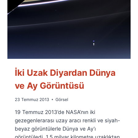
İki Uzak Diyardan Dünya
ve Ay Görüntüsü
By
23 Temmuz 2013
Görsel
Ümit
19 Temmuz 2013’de NASA’nın iki
Fuat
Özyar
gezegenlerarası uzay aracı renkli ve siyah-
beyaz görüntülerle Dünya ve Ay’ı
görüntüledi. 1,5 milyar kilometre uzaklıktan,