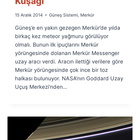
Kuşağı
By
15 Aralık 2014
Güneş Sistemi
,
Merkür
Ümit
Güneş’e en yakın gezegen Merkür’de yılda
Fuat
Özyar
birkaç kez meteor yağmuru görülüyor
olmalı. Bunun ilk ipuçlarını Merkür
yörüngesinde dolanan Merkür Messenger
uzay aracı verdi. Aracın ilettiği verilere göre
Merkür yörüngesinde çok ince bir toz
halkası bulunuyor. NASA’nın Goddard Uzay
Uçuş Merkezi’nden…