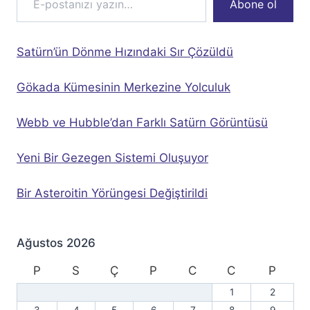
Abone ol
Satürn’ün Dönme Hızındaki Sır Çözüldü
Gökada Kümesinin Merkezine Yolculuk
Webb ve Hubble’dan Farklı Satürn Görüntüsü
Yeni Bir Gezegen Sistemi Oluşuyor
Bir Asteroitin Yörüngesi Değiştirildi
Ağustos 2026
P
S
Ç
P
C
C
P
1
2