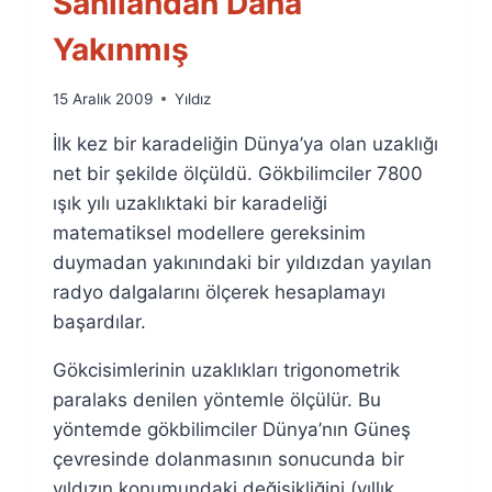
Sanılandan Daha
Yakınmış
By
15 Aralık 2009
Yıldız
Ümit
İlk kez bir karadeliğin Dünya’ya olan uzaklığı
Fuat
Özyar
net bir şekilde ölçüldü. Gökbilimciler 7800
ışık yılı uzaklıktaki bir karadeliği
matematiksel modellere gereksinim
duymadan yakınındaki bir yıldızdan yayılan
radyo dalgalarını ölçerek hesaplamayı
başardılar.
Gökcisimlerinin uzaklıkları trigonometrik
paralaks denilen yöntemle ölçülür. Bu
yöntemde gökbilimciler Dünya’nın Güneş
çevresinde dolanmasının sonucunda bir
yıldızın konumundaki değişikliğini (yıllık