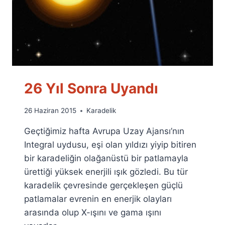
26 Yıl Sonra Uyandı
By
26 Haziran 2015
Karadelik
Ümit
Geçtiğimiz hafta Avrupa Uzay Ajansı’nın
Fuat
Özyar
Integral uydusu, eşi olan yıldızı yiyip bitiren
bir karadeliğin olağanüstü bir patlamayla
ürettiği yüksek enerjili ışık gözledi. Bu tür
karadelik çevresinde gerçekleşen güçlü
patlamalar evrenin en enerjik olayları
arasında olup X-ışını ve gama ışını